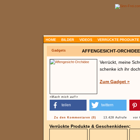
HOME
BILDER
VIDEOS
VERRÜCKTE PRODUKTE
Gadgets
AFFENGESICHT-ORCHIDEE
Verrückt, meine Sch
schenke ich ihr doch
Zum Gadget »
«Mach mich auf!»
teilen
twittern
Zu den Kommentaren (0)
13.428 Aufrufe
vor 
Verrückte Produkte & Geschenkideen: