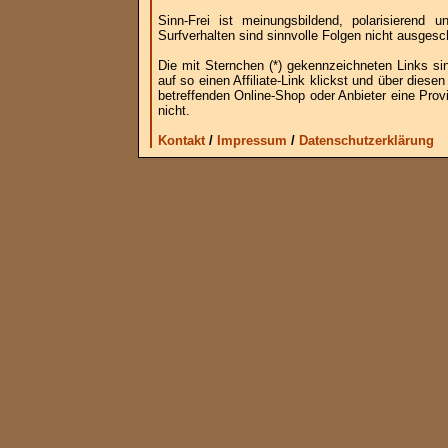
Sinn-Frei ist meinungsbildend, polarisierend
Surfverhalten sind sinnvolle Folgen nicht ausgesc
Die mit Sternchen (*) gekennzeichneten Links si
auf so einen Affiliate-Link klickst und über die
betreffenden Online-Shop oder Anbieter eine Provi
nicht.
Kontakt
/
Impressum
/
Datenschutzerklärung