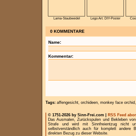
Lama-Staubwedel
Lego Art: DIY-Poster
Coo
0 KOMMENTARE
Name:
Kommentar:
Tags:
affengesicht
,
orchideen
,
monkey face orchid
© 1751-2026 by Sinn-Frei.com |
RSS Feed abon
Das Ausmalen, Zurückspulen und Bekleben von B
Strafe und wird mit Sinnfreientzug nicht u
selbstverständlich auch für komplett andere
direkten Bezug zu dieser Website.