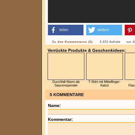
teilen
twittern
Zu den Kommentaren (5)
3.372 Aufrufe
vor 1
Verrückte Produkte & Geschenkideen:
Durchfall-Mann als
T-Shirt mit Mittelfinger-
Saucenspender
Katze
Flas
5 KOMMENTARE
Name:
Kommentar: