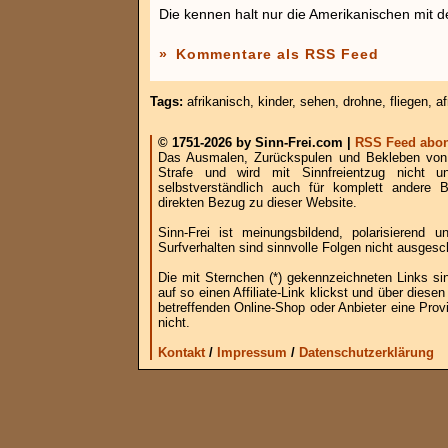
Die kennen halt nur die Amerikanischen mit 
»
Kommentare als RSS Feed
Tags:
afrikanisch
,
kinder
,
sehen
,
drohne
,
fliegen
,
af
© 1751-2026 by Sinn-Frei.com |
RSS Feed abon
Das Ausmalen, Zurückspulen und Bekleben von B
Strafe und wird mit Sinnfreientzug nicht u
selbstverständlich auch für komplett andere
direkten Bezug zu dieser Website.
Sinn-Frei ist meinungsbildend, polarisierend
Surfverhalten sind sinnvolle Folgen nicht ausgesc
Die mit Sternchen (*) gekennzeichneten Links si
auf so einen Affiliate-Link klickst und über die
betreffenden Online-Shop oder Anbieter eine Provi
nicht.
Kontakt
/
Impressum
/
Datenschutzerklärung