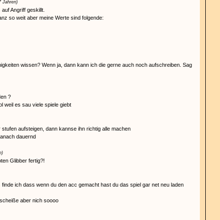
7 Jahren)
auf Angriff geskillt.
anz so weit aber meine Werte sind folgende:
higkeiten wissen? Wenn ja, dann kann ich die gerne auch noch aufschreiben. Sag
den ?
l weil es sau viele spiele giebt
 stufen aufsteigen, dann kannse ihn richtig alle machen
danach dauernd
n)
en Glibber fertig?!
is finde ich dass wenn du den acc gemacht hast du das spiel gar net neu laden
 scheiße aber nich soooo