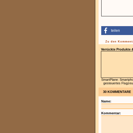
teilen
Zu den Kommenta
Verrückte Produkte
SmartPlane: Smartph
gesteuertes Flugze
30 KOMMENTARE
Name:
Kommentar: