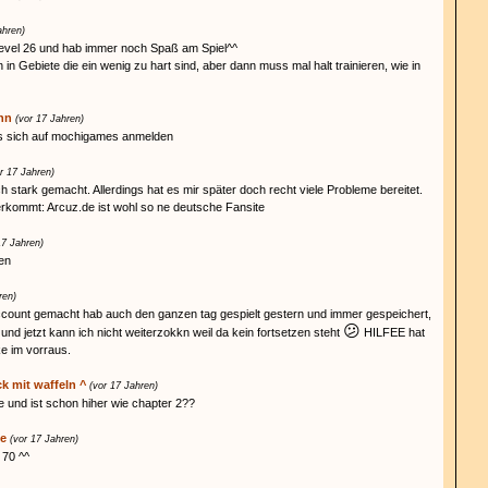
ahren)
f Level 26 und hab immer noch Spaß am Spiel^^
 Gebiete die ein wenig zu hart sind, aber dann muss mal halt trainieren, wie in
nn
(vor 17 Jahren)
us sich auf mochigames anmelden
r 17 Jahren)
 stark gemacht. Allerdings hat es mir später doch recht viele Probleme bereitet.
terkommt: Arcuz.de ist wohl so ne deutsche Fansite
17 Jahren)
en
ren)
ccount gemacht hab auch den ganzen tag gespielt gestern und immer gespeichert,
😕
 und jetzt kann ich nicht weiterzokkn weil da kein fortsetzen steht
HILFEE hat
ke im vorraus.
k mit waffeln ^
(vor 17 Jahren)
 und ist schon hiher wie chapter 2??
ke
(vor 17 Jahren)
 70 ^^