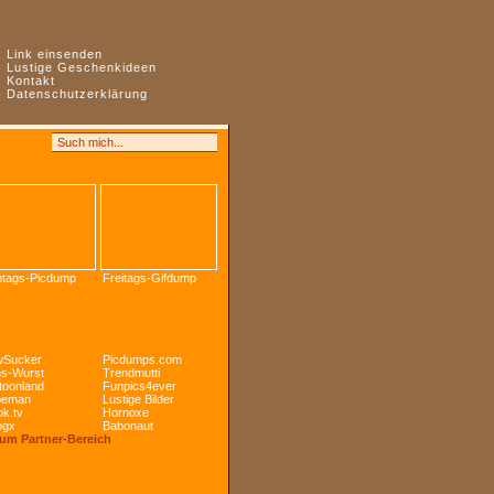
:
Link einsenden
:
Lustige Geschenkideen
:
Kontakt
:
Datenschutzerklärung
tags-Picdump
Freitags-Gifdump
Sucker
Picdumps.com
s-Wurst
Trendmutti
toonland
Funpics4ever
peman
Lustige Bilder
k.tv
Hornoxe
ogx
Babonaut
Zum Partner-Bereich