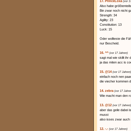
17. PrinceLoxa
(vor 1
Also habe größtenteils 
Bin zwar noch nicht g
Strength: 34
Agility: 23
Constitution: 13
Luck: 15
Oder wollteste die Fä
nur Bescheid.
16. ^^
(vor 17 Jahren)
sagt mal wie skillt ihr 
ja das miten acc is coo
15. @14
(vor 17 Jahren)
einfach noch nen paar
die viecher kommen 
14. zebra
(vor 17 Jahre
Wie macht man den rot
13. @12
(vor 17 Jahren)
aber das geile dabei 
musst
also isses zwar auch
12. -.-
(vor 17 Jahren)