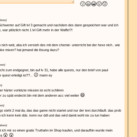
🙁
😫
😭
🤢
😠
ahren)
 Schwerter auf Gift lvl 3 gemacht und nachdem des dann gespeichert war und ich
, war plötzlich nicht 1 lvl Gift mehr in der Waffe!?!
nich weit, aba ich versteh des mit dem chemie- unterricht bei der hexe nich.. wie
ränke mixen? hat jemand die lösung dazu?
hren)
ht zum endgegner, bin auf lv 31, habe alle quests, nur den brief von paul
😕
quest erledigt ist??...
mann ey
n)
er härter vorletzte mission ist echt schlimm
😄
 zu spät endeckt bin mit dem anderen acc viel weiter
ren)
s steht 2 mal da, das das game nicht startet und nur der text durchläuft. das prob
n ich kenn kein dds. kenn nur ddl und das wird damit wohl nix zu tun haben
ahren)
lt ich mir so einen gratis Truthahn im Shop kaufen, und daraufhin wurde mein
😲
😲
ht