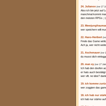
24. Julianoo
(vor 17 J
Also ich bin jetzt au
manchmal kommt man in
den meisten RPGs ;-)
23. Meerjungfrauma
wer speichern will m
22. Hans-Heribert
(vo
Finde das Game wirlich
Ach ja, wer nicht wei
21. Aschenauer
(vor 
du musst dich einlogg
20. man ey
(vor 17 Jah
Ich hab den doofen a
er hats auch bestätigt
wer vllt. ne idee? dan
19. ich komme zurüc
wer zoggten das game
18. ich hab nur stär
ich hab nur stärke auf