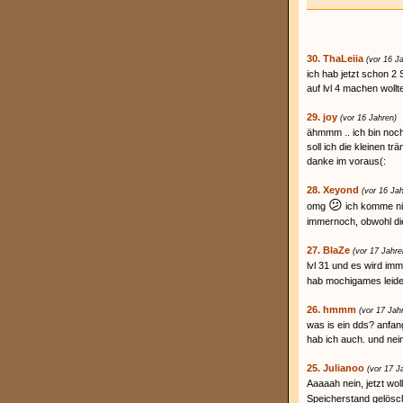
30. ThaLeiia
(vor 16 J
ich hab jetzt schon 2
auf lvl 4 machen wollte
29. joy
(vor 16 Jahren)
ähmmm .. ich bin noch 
soll ich die kleinen t
danke im voraus(:
28. Xeyond
(vor 16 Ja
😕
omg
ich komme nic
immernoch, obwohl die 
27. BlaZe
(vor 17 Jahre
lvl 31 und es wird imm
hab mochigames leider
26. hmmm
(vor 17 Jah
was is ein dds? anfang
hab ich auch. und nei
25. Julianoo
(vor 17 J
Aaaaah nein, jetzt wol
Speicherstand gelösc