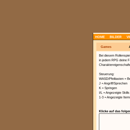
HOME
BILDER
V
Games
Bei diesem Rollenspie
in jedem RPG deine Fä
Charaktereigenschaft
Steuerung:
WASD/Pfeiltasten = 
J = Angriff/Sprechen
K = Springen
I/L = Angezeigte Skill
1-3 = Angezeigte Ite
Klicke auf das folg
In Popup öff