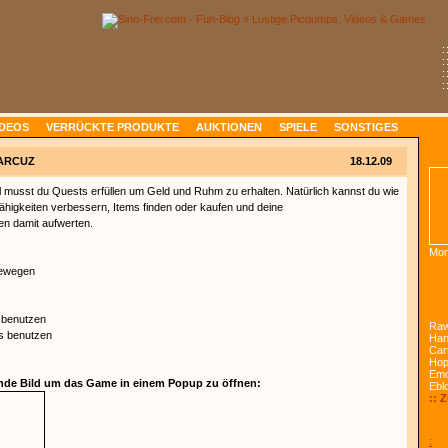
:
:
:
:
IDEOS
VERRÜCKTE PRODUKTE
AUKTIONEN
SPIELE
SONSTIGES
ARCUZ
18.12.09
l musst du Quests erfüllen um Geld und Ruhm zu erhalten. Natürlich kannst du wie
higkeiten verbessern, Items finden oder kaufen und deine
en damit aufwerten.
Mon
Bewegen
s benutzen
Raw
ms benutzen
Han
Car
Ho
Emo
ende Bild um das Game in einem Popup zu öffnen:
Ebl
:: 
nen
: