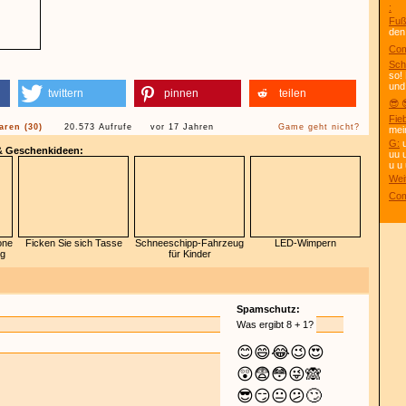
:
Fuß
den
Com
Sch
so!
und
twittern
pinnen
teilen
😎 
Fie
ren (30)
20.573 Aufrufe
vor 17 Jahren
Game geht nicht?
mei
G:
u
 & Geschenkideen:
uu 
u u 
Wei
Com
one
Ficken Sie sich Tasse
Schneeschipp-Fahrzeug
LED-Wimpern
ug
für Kinder
Spamschutz:
Was ergibt 8 + 1?
😊
😄
😂
😉
😍
😲
😨
😳
😜
🙈
😎
😏
😐
😕
🙄