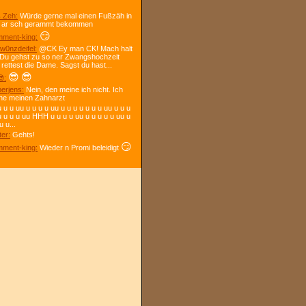
 Zeh:
Würde gerne mal einen Fußzäh in
 ar sch gerammt bekommen
😏
ment-king:
w0nzdeifel:
@CK Ey man CK! Mach halt
 Du gehst zu so ner Zwangshochzeit
 rettest die Dame. Sagst du hast...
😎
😎
:
berjens:
Nein, den meine ich nicht. Ich
ne meinen Zahnarzt
 u u uu u u u u uu u u u u u u u uu u u u
u u u u uu HHH u u u u uu u u u u u uu u
u u...
ter:
Gehts!
😏
ment-king:
Wieder n Promi beleidigt