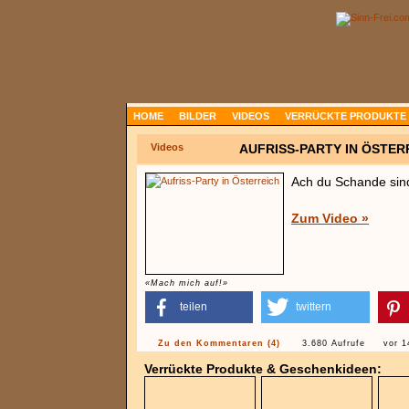
HOME
BILDER
VIDEOS
VERRÜCKTE PRODUKTE
Videos
AUFRISS-PARTY IN ÖSTER
Ach du Schande sind
Zum Video »
«Mach mich auf!»
teilen
twittern
Zu den Kommentaren (4)
3.680 Aufrufe
vor 1
Verrückte Produkte & Geschenkideen: