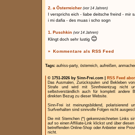
2. a Österreicher
(vor 14 Jahren)
I versprichs eich - liabe deitsche freind - mir
i mi dafia - des muas i scho sogn
1. Puschkin
(vor 14 Jahren)
😊
Klingt doch sehr lustig
»
Kommentare als RSS Feed
Tags:
aufriss-party
,
österreich
,
aufreißen
,
anmache
© 1751-2026 by Sinn-Frei.com |
RSS Feed abon
Das Ausmalen, Zurückspulen und Bekleben von B
Strafe und wird mit Sinnfreientzug nicht u
selbstverständlich auch für komplett andere
direkten Bezug zu dieser Website.
Sinn-Frei ist meinungsbildend, polarisierend
Surfverhalten sind sinnvolle Folgen nicht ausgesc
Die mit Sternchen (*) gekennzeichneten Links si
auf so einen Affiliate-Link klickst und über die
betreffenden Online-Shop oder Anbieter eine Provi
nicht.