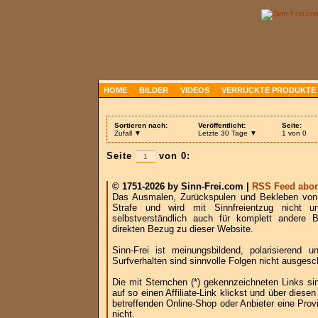
HOME
BILDER
VIDEOS
VERRÜCKTE PRODUKTE
Sortieren nach:
Veröffentlicht:
Seite:
Zufall ▼
Letzte 30 Tage ▼
1 von 0
Seite
von 0:
© 1751-2026 by Sinn-Frei.com |
RSS Feed abon
Das Ausmalen, Zurückspulen und Bekleben von B
Strafe und wird mit Sinnfreientzug nicht u
selbstverständlich auch für komplett andere
direkten Bezug zu dieser Website.
Sinn-Frei ist meinungsbildend, polarisierend
Surfverhalten sind sinnvolle Folgen nicht ausgesc
Die mit Sternchen (*) gekennzeichneten Links si
auf so einen Affiliate-Link klickst und über die
betreffenden Online-Shop oder Anbieter eine Provi
nicht.