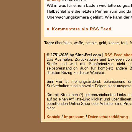
Wtf in was für einem Laden wird bitte so gea
Halbschlaf wie die letzten Penner rum und d
Überwachungskamera gefilmt. Wie kann der C
»
Kommentare als RSS Feed
Tags:
überfallen
,
waffe
,
pistole
,
geld
,
kasse
,
faul
,
f
© 1751-2026 by Sinn-Frei.com |
RSS Feed abon
Das Ausmalen, Zurückspulen und Bekleben von B
Strafe und wird mit Sinnfreientzug nicht u
selbstverständlich auch für komplett andere
direkten Bezug zu dieser Website.
Sinn-Frei ist meinungsbildend, polarisierend
Surfverhalten sind sinnvolle Folgen nicht ausgesc
Die mit Sternchen (*) gekennzeichneten Links si
auf so einen Affiliate-Link klickst und über die
betreffenden Online-Shop oder Anbieter eine Provi
nicht.
Kontakt
/
Impressum
/
Datenschutzerklärung