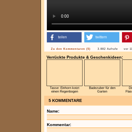
teilen
twittern
Zu den Kommentaren (5)
3.882 Aufrufe
vor 1
Verrückte Produkte & Geschenkideen:
Tasse: Einhorn kotzt
Badezuber für den
Di
einen Regenbogen
Garten
Flas
5 KOMMENTARE
Name:
Kommentar: