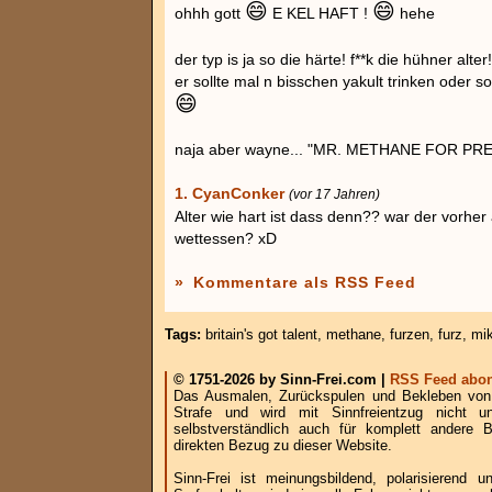
😄
😄
ohhh gott
E KEL HAFT !
hehe
der typ is ja so die härte! f**k die hühner alter
er sollte mal n bisschen yakult trinken oder so
😄
naja aber wayne... "MR. METHANE FOR PR
1. CyanConker
(vor 17 Jahren)
Alter wie hart ist dass denn?? war der vorher
wettessen? xD
»
Kommentare als RSS Feed
Tags:
britain's got talent
,
methane
,
furzen
,
furz
,
mi
© 1751-2026 by Sinn-Frei.com |
RSS Feed abon
Das Ausmalen, Zurückspulen und Bekleben von B
Strafe und wird mit Sinnfreientzug nicht u
selbstverständlich auch für komplett andere
direkten Bezug zu dieser Website.
Sinn-Frei ist meinungsbildend, polarisierend