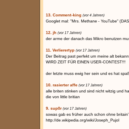
13. Comment-king
(vor 4 Jahren)
Googlet mal: "Mrs. Methane - YouTube" (DAS 
12. jh
(vor 17 Jahren)
der arme der danach das Mikro benutzen mu
11. Verlierertyp
(vor 17 Jahren)
Der Beitrag past perfekt um meine alt bekan
WIRD ZEIT FÜR EINEN USER-CONTEST!!!
der letzte muss ewig her sein und es hat sp
10. rasierter affe
(vor 17 Jahren)
alle briten stinken und sind nicht witzig und 
die von little britian
9. sup0r
(vor 17 Jahren)
sowas gab es früher auch schon ohne britain's
http://de.wikipedia.org/wiki/Joseph_Pujol