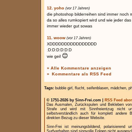
12. yoho
(vor 17 Jahren)
die photoshop bilderreihen sind immer noch mit
da so alles rumkopiert wird und wie jeder das
immer wieder gut sowas
11. woow
(vor 17 Jahren)
XDDDDDDDDDDDDDDDD
:D:D:D:D:D:D
😊
wie geil
» Alle Kommentare anzeigen
»
Kommentare als RSS Feed
Tags:
bubble girl
,
flucht
,
seifenblasen
,
mädchen
,
p
© 1751-2026 by Sinn-Frei.com |
RSS Feed abon
Das Ausmalen, Zurückspulen und Bekleben von B
Strafe und wird mit Sinnfreientzug nicht u
selbstverständlich auch für komplett andere
direkten Bezug zu dieser Website.
Sinn-Frei ist meinungsbildend, polarisierend
Surfverhalten sind sinnvolle Folgen nicht ausgesc