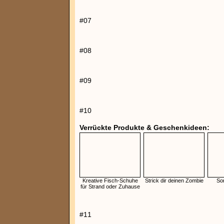
#07
#08
#09
#10
Verrückte Produkte & Geschenkideen:
Kreative Fisch-Schuhe
Strick dir deinen Zombie
So
für Strand oder Zuhause
#11