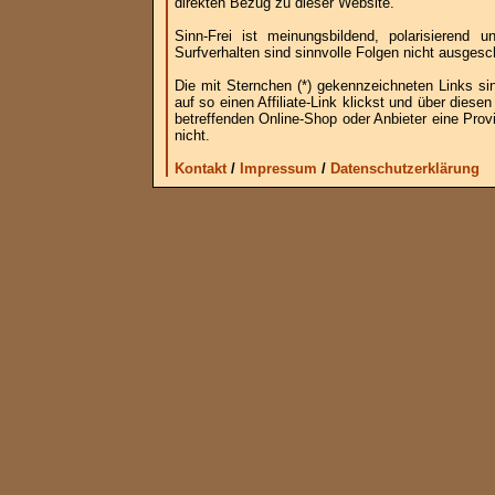
direkten Bezug zu dieser Website.
Sinn-Frei ist meinungsbildend, polarisierend
Surfverhalten sind sinnvolle Folgen nicht ausgesc
Die mit Sternchen (*) gekennzeichneten Links si
auf so einen Affiliate-Link klickst und über die
betreffenden Online-Shop oder Anbieter eine Provi
nicht.
Kontakt
/
Impressum
/
Datenschutzerklärung