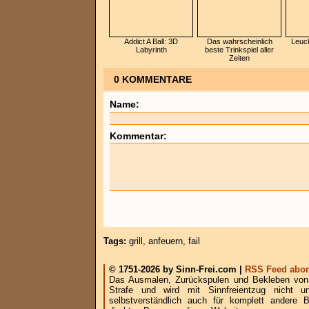
Addict A Ball: 3D
Das wahrscheinlich
Leuc
Labyrinth
beste Trinkspiel aller
Zeiten
0 KOMMENTARE
Name:
Kommentar:
Tags:
grill
,
anfeuern
,
fail
© 1751-2026 by Sinn-Frei.com |
RSS Feed abon
Das Ausmalen, Zurückspulen und Bekleben von B
Strafe und wird mit Sinnfreientzug nicht u
selbstverständlich auch für komplett andere