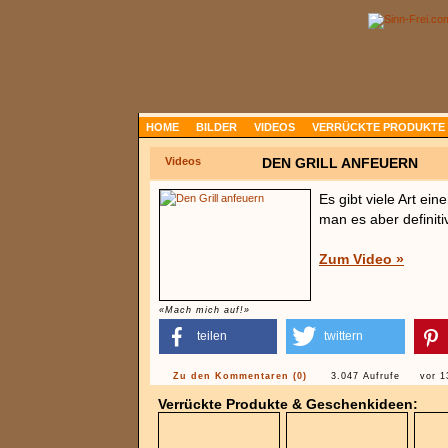
HOME
BILDER
VIDEOS
VERRÜCKTE PRODUKTE
Videos
DEN GRILL ANFEUERN
Es gibt viele Art ein
man es aber definiti
Zum Video »
«Mach mich auf!»
teilen
twittern
Zu den Kommentaren (0)
3.047 Aufrufe
vor 1
Verrückte Produkte & Geschenkideen: