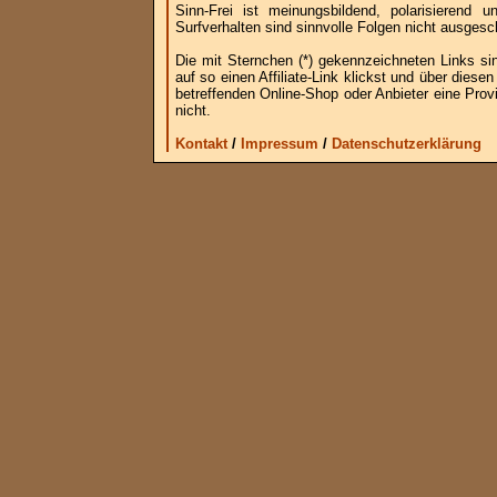
Sinn-Frei ist meinungsbildend, polarisierend
Surfverhalten sind sinnvolle Folgen nicht ausgesc
Die mit Sternchen (*) gekennzeichneten Links si
auf so einen Affiliate-Link klickst und über die
betreffenden Online-Shop oder Anbieter eine Provi
nicht.
Kontakt
/
Impressum
/
Datenschutzerklärung