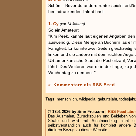
Schön... Bevor du andere runter spielst erklä
beeindruckendes Talent hast.
1. Cy
(vor 14 Jahren)
So ein Amateur:
"Kim Peek, kannte laut eigenen Angaben den
auswendig. Diese Menge an Büchern las er m
Fähigkeit: Er konnte zwei Seiten gleichzeitig 
linken und die andere mit dem rechten Auge.
US-amerikanische Stadt die Postleitzahl, Vor
führt. Des Weiteren war er in der Lage, zu
Wochentag zu nennen. "
»
Kommentare als RSS Feed
Tags:
menschlich
,
wikipedia
,
geburtsjahr
,
todesjahr
© 1751-2026 by Sinn-Frei.com |
RSS Feed abon
Das Ausmalen, Zurückspulen und Bekleben von B
Strafe und wird mit Sinnfreientzug nicht u
selbstverständlich auch für komplett andere
direkten Bezug zu dieser Website.