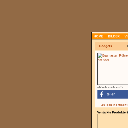
HOME
BILDER
V
Gadgets
«Mach mich auf!»
teilen
Zu den Kommenta
Verrückte Produkte