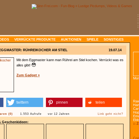
:
:
:
:
IDEOS
VERRÜCKTE PRODUKTE
AUKTIONEN
SPIELE
SONSTIGES
EGGMASTER: RÜHREIKOCHER AM STIEL
19.07.14
Mit dem Eggmaster kann man Rührei am Stiel kochen. Verrückt was es
😳
alles gibt!
Zum Gadget »
Mon
Raw
twittern
pinnen
teilen
Han
Car
Ho
ren (0)
1.553 Aufrufe
vor 12 Jahren
Link geht nicht?
Emo
Ebl
 & Geschenkideen:
:: 
Com