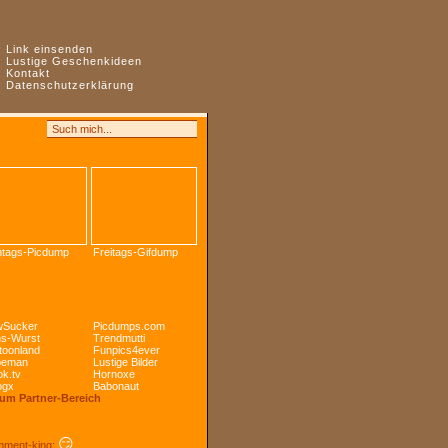
:
Link einsenden
:
Lustige Geschenkideen
:
Kontakt
:
Datenschutzerklärung
tags-Picdump
Freitags-Gifdump
Sucker
Picdumps.com
s-Wurst
Trendmutti
toonland
Funpics4ever
peman
Lustige Bilder
k.tv
Hornoxe
ogx
Babonaut
Zum Partner-Bereich
😏
ment-king: