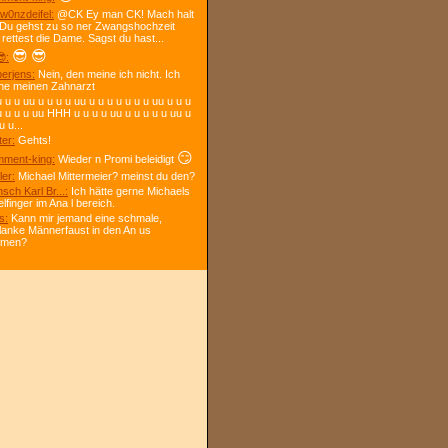
w0nzdeifel:
@CK Ey man CK! Mach halt
 Du gehst zu so ner Zwangshochzeit
 rettest die Dame. Sagst du hast...
😎
😎
:
berjens:
Nein, den meine ich nicht. Ich
ne meinen Zahnarzt
 u u uu u u u u uu u u u u u u u uu u u u
u u u u uu HHH u u u u uu u u u u u uu u
u u...
ter:
Gehts!
😏
ment-king:
Wieder n Promi beleidigt
ler:
Michael Mittermeier? meinst du den?
sch Karl Br...:
Ich hätte gerne Michaels
elfinger im Ana l bereich.
s:
Kann mir jemand eine schmale,
lanke Männerfaust in den An us
mmen?