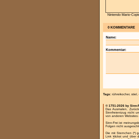
Nintendo Mario-Copt
0 KOMMENTARE
Name:
Kommentar:
Tags:
rühreikocher
,
stiel
,
© 1751-2026 by Sinn-
Das Ausmalen, Zurück
Sinnfreientzug nicht u
von anderen Websites 
Sinn-Frei ist meinungs
Folgen nicht ausgesch
Die mit Sternchen (*) 
Link klickst und über