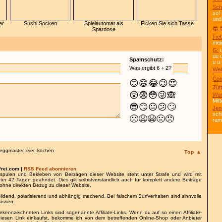
Sch
so!
und
er
Sushi Socken
Spielautomat als
Ficken Sie sich Tasse
😎 
Spardose
Fie
mei
G:
u
uu 
Spamschutz:
u u 
Was ergibt 6 + 2?
Wei
Com
😊
😄
😂
😉
😍
Tüft
😲
😨
😳
😜
🙈
Wun
Mitt
😎
😏
😐
😕
🙄
Jen
sch
🙁
😫
😭
🤢
😠
ra
eggmaster
,
eier
,
kochen
Top ▲
Frei.com |
RSS Feed abonnieren
spulen und Bekleben von Beiträgen dieser Website steht unter Strafe und wird mit
nter 42 Tagen geahndet. Dies gilt selbstverständlich auch für komplett andere Beiträge
ohne direkten Bezug zu dieser Website.
bildend, polarisierend und abhängig machend. Bei falschem Surfverhalten sind sinnvolle
lossen.
gekennzeichneten Links sind sogenannte Affiliate-Links. Wenn du auf so einen Affiliate-
 diesen Link einkaufst, bekomme ich von dem betreffenden Online-Shop oder Anbieter