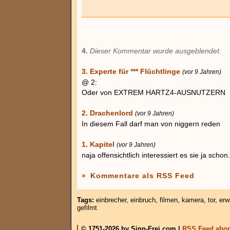
4.
Dieser Kommentar wurde ausgeblendet.
3. Experte für *** Flüchtlinge
(vor 9 Jahren)
@ 2:
Oder von EXTREM HARTZ4-AUSNUTZERN
2. Drachenlord
(vor 9 Jahren)
In diesem Fall darf man von niggern reden
1. Kapitel
(vor 9 Jahren)
naja offensichtlich interessiert es sie ja schon
»
Kommentare als RSS Feed
Tags:
einbrecher
,
einbruch
,
filmen
,
kamera
,
tor
,
erw
gefilmt
© 1751-2026 by Sinn-Frei.com |
RSS Feed abon