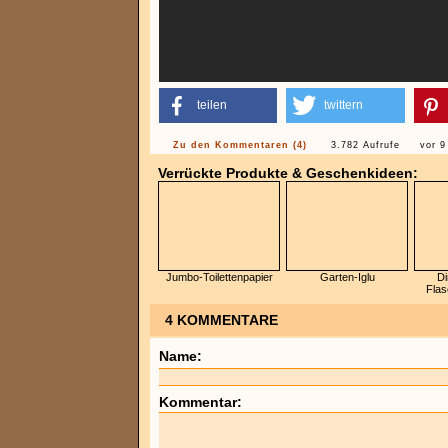
teilen
twittern
Zu den Kommentaren (4)
3.782 Aufrufe
vor 9
Verrückte Produkte & Geschenkideen:
Jumbo-Toilettenpapier
Garten-Iglu
Di
Flas
4 KOMMENTARE
Name:
Kommentar: