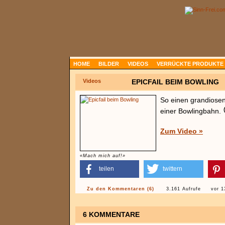
HOME
BILDER
VIDEOS
VERRÜCKTE PRODUKTE
Videos
EPICFAIL BEIM BOWLING
So einen grandiosen
einer Bowlingbahn.
Zum Video »
«Mach mich auf!»
teilen
twittern
Zu den Kommentaren (6)
3.161 Aufrufe
vor 1
6 KOMMENTARE