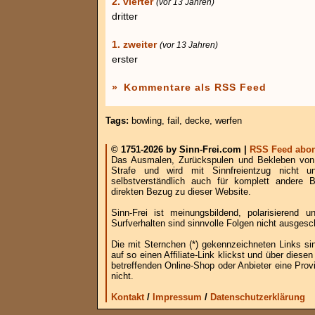
2. vierter
(vor 13 Jahren)
dritter
1. zweiter
(vor 13 Jahren)
erster
»
Kommentare als RSS Feed
Tags:
bowling
,
fail
,
decke
,
werfen
© 1751-2026 by Sinn-Frei.com |
RSS Feed abon
Das Ausmalen, Zurückspulen und Bekleben von B
Strafe und wird mit Sinnfreientzug nicht u
selbstverständlich auch für komplett andere
direkten Bezug zu dieser Website.
Sinn-Frei ist meinungsbildend, polarisierend
Surfverhalten sind sinnvolle Folgen nicht ausgesc
Die mit Sternchen (*) gekennzeichneten Links si
auf so einen Affiliate-Link klickst und über die
betreffenden Online-Shop oder Anbieter eine Provi
nicht.
Kontakt
/
Impressum
/
Datenschutzerklärung