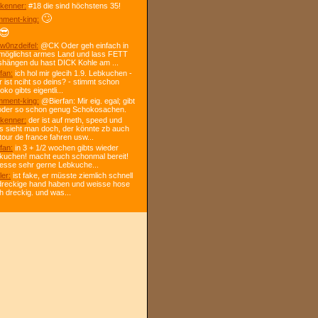
kenner:
#18 die sind höchstens 35!
🙄
ment-king:
😎
w0nzdeifel:
@CK Oder geh einfach in
 möglichst armes Land und lass FETT
shängen du hast DICK Kohle am ...
fan:
ich hol mir glecih 1.9. Lebkuchen -
r ist nciht so deins? - stimmt schon
ko gibts eigentli...
ment-king:
@Bierfan: Mir eig. egal; gibt
oder so schon genug Schokosachen.
kenner:
der ist auf meth, speed und
s sieht man doch, der könnte zb auch
tour de france fahren usw...
fan:
in 3 + 1/2 wochen gibts wieder
kuchen! macht euch schonmal bereit!
 esse sehr gerne Lebkuche...
ler:
ist fake, er müsste ziemlich schnell
dreckige hand haben und weisse hose
h dreckig. und was...