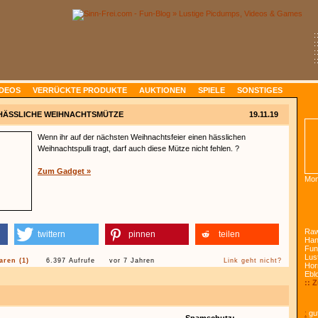
:
:
:
:
IDEOS
VERRÜCKTE PRODUKTE
AUKTIONEN
SPIELE
SONSTIGES
HÄSSLICHE WEIHNACHTSMÜTZE
19.11.19
Wenn ihr auf der nächsten Weihnachtsfeier einen hässlichen
Weihnachtspulli tragt, darf auch diese Mütze nicht fehlen. ?
Zum Gadget »
Mon
Raw
twittern
pinnen
teilen
Han
Fun
Lust
ren (1)
6.397 Aufrufe
vor 7 Jahren
Link geht nicht?
Hor
Ebl
:: 
:
gut