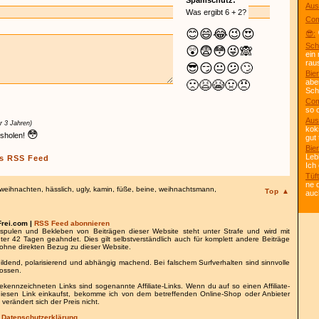
Spamschutz:
Aus
Was ergibt 6 + 2?
Com
😊
😄
😂
😉
😍
😎:
Sch
😲
😨
😳
😜
🙈
ein
rau
😎
😏
😐
😕
🙄
Bier
abe
🙁
😫
😭
🤢
😠
Scho
Com
so 
Aus
r 3 Jahren)
kok
😳
usholen!
gut 
Bier
Leb
s RSS Feed
Ich
Tüft
ne 
weihnachten
,
hässlich
,
ugly
,
kamin
,
füße
,
beine
,
weihnachtsmann
,
Top ▲
auc
Frei.com |
RSS Feed abonnieren
spulen und Bekleben von Beiträgen dieser Website steht unter Strafe und wird mit
nter 42 Tagen geahndet. Dies gilt selbstverständlich auch für komplett andere Beiträge
ohne direkten Bezug zu dieser Website.
bildend, polarisierend und abhängig machend. Bei falschem Surfverhalten sind sinnvolle
lossen.
gekennzeichneten Links sind sogenannte Affiliate-Links. Wenn du auf so einen Affiliate-
 diesen Link einkaufst, bekomme ich von dem betreffenden Online-Shop oder Anbieter
 verändert sich der Preis nicht.
/
Datenschutzerklärung