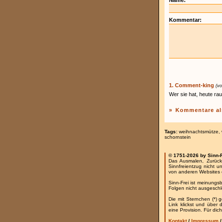
Name:
Kommentar:
1. Comment-king
(vo
Wer sie hat, heute ra
»
Kommentare al
Tags:
weihnachtsmütze
,
schornstein
© 1751-2026 by Sinn-
Das Ausmalen, Zurück
Sinnfreientzug nicht u
von anderen Websites 
Sinn-Frei ist meinungs
Folgen nicht ausgesch
Die mit Sternchen (*) 
Link klickst und über
eine Provision. Für dich
Kontakt
/
Impressum