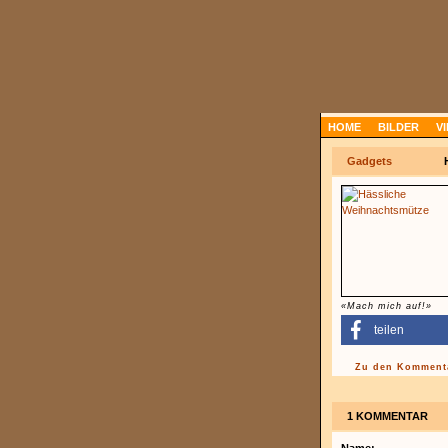
HOME
BILDER
V
Gadgets
«Mach mich auf!»
teilen
Zu den Kommenta
1 KOMMENTAR