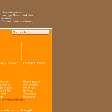
:
Link einsenden
:
Lustige Geschenkideen
:
Kontakt
:
Datenschutzerklärung
tags-Picdump
Freitags-Gifdump
Sucker
Picdumps.com
s-Wurst
Cartoonland
pics4ever
Hopeman
ige Bilder
Emok.tv
noxe
Trendmutti
ogx
Babonaut
Zum Partner-Bereich
e nacht. es ist schon spät!