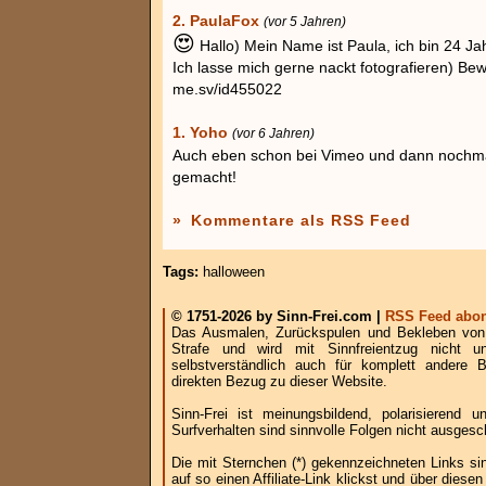
2. PaulaFox
(vor 5 Jahren)
😍
Hallo) Mein Name ist Paula, ich bin 24 Ja
Ich lasse mich gerne nackt fotografieren) Be
me.sv/id455022
1. Yoho
(vor 6 Jahren)
Auch eben schon bei Vimeo und dann nochma
gemacht!
»
Kommentare als RSS Feed
Tags:
halloween
© 1751-2026 by Sinn-Frei.com |
RSS Feed abon
Das Ausmalen, Zurückspulen und Bekleben von B
Strafe und wird mit Sinnfreientzug nicht u
selbstverständlich auch für komplett andere
direkten Bezug zu dieser Website.
Sinn-Frei ist meinungsbildend, polarisierend
Surfverhalten sind sinnvolle Folgen nicht ausgesc
Die mit Sternchen (*) gekennzeichneten Links si
auf so einen Affiliate-Link klickst und über die