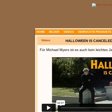
HOME
BILDER
VIDEOS
VERRÜCKTE PRODUKTE
Videos
HALLOWEEN IS CANCELED
Für Michael Myers ist es auch kein leichtes J