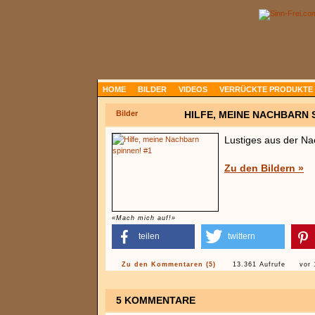
HOME
BILDER
VIDEOS
VERRÜCKTE PRODUKTE
Bilder
HILFE, MEINE NACHBARN 
Lustiges aus der Na
Zu den Bildern »
«Mach mich auf!»
teilen
twittern
Zu den Kommentaren (5)
13.361 Aufrufe
vor 
5 KOMMENTARE