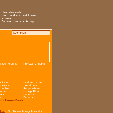
:
Link einsenden
:
Lustige Geschenkideen
:
Kontakt
:
Datenschutzerklärung
tags-Picdump
Freitags-Gifdump
Sucker
Picdumps.com
s-Wurst
Trendmutti
toonland
Funpics4ever
peman
Lustige Bilder
k.tv
Hornoxe
ogx
Babonaut
Zum Partner-Bereich
fan:
in 3 + 1/2 wochen gibts wieder