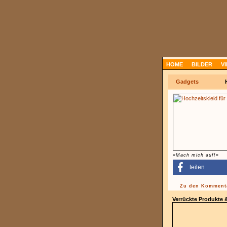
HOME
BILDER
V
Gadgets
«Mach mich auf!»
teilen
Zu den Kommenta
Verrückte Produkte