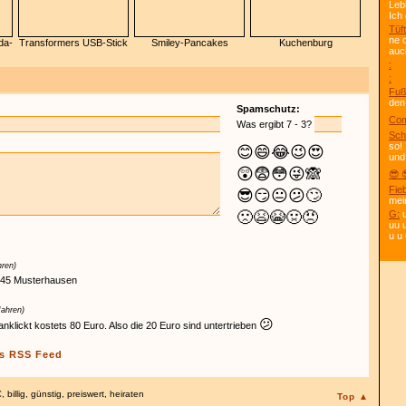
Leb
Ich
Tüft
ne 
da-
Transformers USB-Stick
Smiley-Pancakes
Kuchenburg
auc
:
:
Fuß
den
Spamschutz:
Com
Was ergibt 7 - 3?
Sch
so!
😊
😄
😂
😉
😍
und
😲
😨
😳
😜
🙈
😎 
Fie
😎
😏
😐
😕
🙄
mei
🙁
😫
😭
🤢
😠
G:
u
uu 
u u 
hren)
345 Musterhausen
Jahren)
😕
klickt kostets 80 Euro. Also die 20 Euro sind untertrieben
s RSS Feed
€
,
billig
,
günstig
,
preiswert
,
heiraten
Top ▲