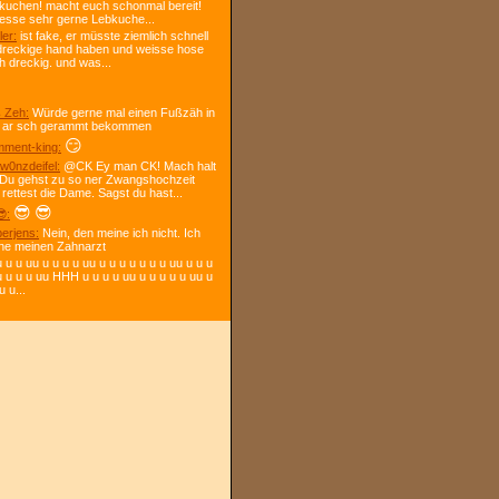
kuchen! macht euch schonmal bereit!
 esse sehr gerne Lebkuche...
ler:
ist fake, er müsste ziemlich schnell
dreckige hand haben und weisse hose
h dreckig. und was...
 Zeh:
Würde gerne mal einen Fußzäh in
 ar sch gerammt bekommen
😏
ment-king:
w0nzdeifel:
@CK Ey man CK! Mach halt
 Du gehst zu so ner Zwangshochzeit
 rettest die Dame. Sagst du hast...
😎
😎
:
berjens:
Nein, den meine ich nicht. Ich
ne meinen Zahnarzt
 u u uu u u u u uu u u u u u u u uu u u u
u u u u uu HHH u u u u uu u u u u u uu u
u u...