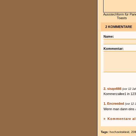
Ausstechform für Pan
Toasts
2 KOMMENTARE
Name:
Kommentar:
2. sisqo666
(vor 12 Ja
Kommerzallee1 in 12
1. Encreeded
(vor 12 
Wenn man dann eins an
»
Kommentare al
Tags:
hochzeitskleid
,
20