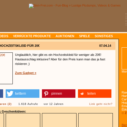
:
:
:
:
IDEOS
VERRÜCKTE PRODUKTE
AUKTIONEN
SPIELE
SONSTIGES
HOCHZEITSKLEID FÜR 20€
07.04.14
Unglaublich, hier gibt es ein Hochzeitskleid für weniger als 20€!
Hautausschlag inklusive? Aber für den Preis kann man das ja fast
riskieren ;)
Mon
Zum Gadget »
Raw
twittern
pinnen
teilen
Han
Car
Ho
ren (2)
1.618 Aufrufe
vor 12 Jahren
Link geht nicht?
Emo
Ebl
 & Geschenkideen:
:: 
Bier