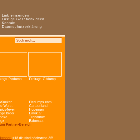
:
Link einsenden
:
Lustige Geschenkideen
:
Kontakt
:
Datenschutzerklärung
tags-Picdump
Freitags-Gifdump
Sucker
Picdumps.com
s-Wurst
Cartoonland
pics4ever
Hopeman
ige Bilder
Emok.tv
noxe
Trendmutti
ogx
Babonaut
Zum Partner-Bereich
kenner:
#18 die sind höchstens 35!