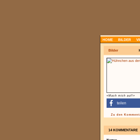
HOME
BILDER
V
Bilder
«Mach mich auf!»
teilen
Zu den Kommenta
14 KOMMENTARE