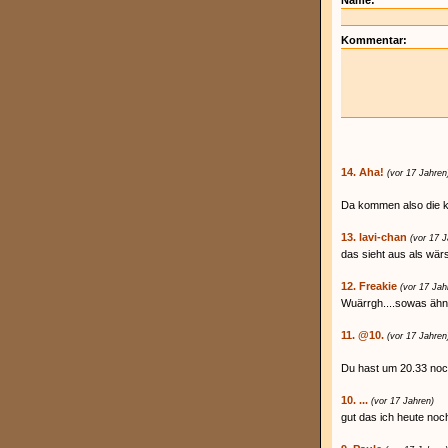
Name:
Kommentar:
14. Aha!
(vor 17 Jahren
Da kommen also die k
13. lavi-chan
(vor 17 J
das sieht aus als wä
12. Freakie
(vor 17 Jah
Wuärrgh....sowas ähnl
11. @10.
(vor 17 Jahren
Du hast um 20.33 no
10. ...
(vor 17 Jahren)
gut das ich heute noc