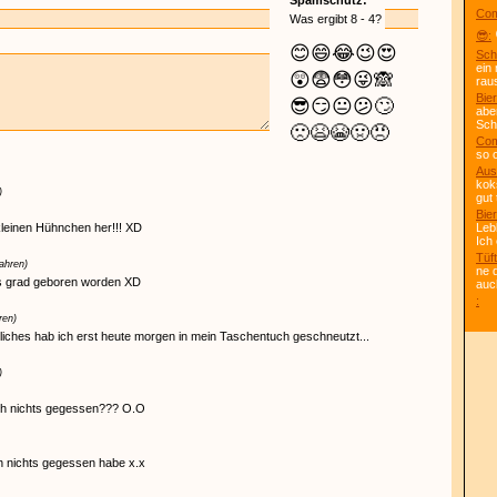
Spamschutz:
Com
Was ergibt 8 - 4?
😎:
😊
😄
😂
😉
😍
Sch
ein
😲
😨
😳
😜
🙈
rau
Bier
😎
😏
😐
😕
🙄
abe
Scho
🙁
😫
😭
🤢
😠
Com
so 
Aus
kok
)
gut 
Bier
leinen Hühnchen her!!! XD
Leb
Ich
Tüft
ahren)
ne 
rs grad geboren worden XD
auc
:
ren)
iches hab ich erst heute morgen in mein Taschentuch geschneutzt...
)
ch nichts gegessen??? O.O
h nichts gegessen habe x.x