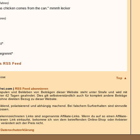
Jahren)
st as chicken comes from the can." mmmh lecker
hren)
kt*
 wegrennt*
s RSS Feed
dose
Top ▲
Frei.com |
RSS Feed abonnieren
spulen und Bekleben von Beiträgen dieser Website steht unter Strafe und wird mit
nter 42 Tagen geahndet. Dies gilt selbstverständlich auch für komplett andere Beiträge
ohne direkten Bezug zu dieser Website.
bildend, polarisierend und abhängig machend. Bei falschem Surfverhalten sind sinnvolle
lossen.
gekennzeichneten Links sind sogenannte Affiliate-Links. Wenn du auf so einen Affiliate-
 diesen Link einkaufst, bekomme ich von dem betreffenden Online-Shop oder Anbieter
 verändert sich der Preis nicht.
/
Datenschutzerklärung