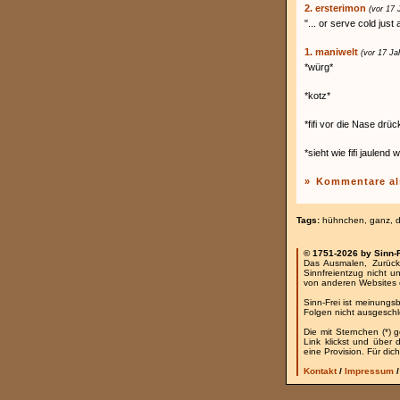
2. ersterimon
(vor 17 
"... or serve cold ju
1. maniwelt
(vor 17 Ja
*würg*
*kotz*
*fifi vor die Nase drüc
*sieht wie fifi jaulend
»
Kommentare al
Tags:
hühnchen
,
ganz
,
© 1751-2026 by Sinn-
Das Ausmalen, Zurück
Sinnfreientzug nicht u
von anderen Websites 
Sinn-Frei ist meinungs
Folgen nicht ausgesch
Die mit Sternchen (*) 
Link klickst und über
eine Provision. Für dich
Kontakt
/
Impressum