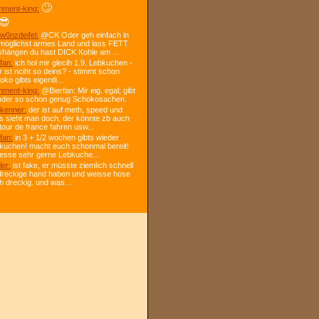
🙄
ment-king:
😎
w0nzdeifel:
@CK Oder geh einfach in
 möglichst armes Land und lass FETT
shängen du hast DICK Kohle am ...
fan:
ich hol mir glecih 1.9. Lebkuchen -
r ist nciht so deins? - stimmt schon
ko gibts eigentli...
ment-king:
@Bierfan: Mir eig. egal; gibt
oder so schon genug Schokosachen.
kenner:
der ist auf meth, speed und
s sieht man doch, der könnte zb auch
tour de france fahren usw...
fan:
in 3 + 1/2 wochen gibts wieder
kuchen! macht euch schonmal bereit!
 esse sehr gerne Lebkuche...
ler:
ist fake, er müsste ziemlich schnell
dreckige hand haben und weisse hose
h dreckig. und was...