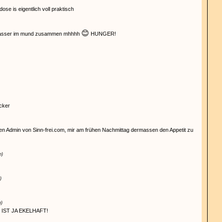
dose is eigentlich voll praktisch
😊
 wasser im mund zusammen mhhhh
HUNGER!
ecker
en Admin von Sinn-frei.com, mir am frühen Nachmittag dermassen den Appetit zu
n)
)
n)
IST JA EKELHAFT!