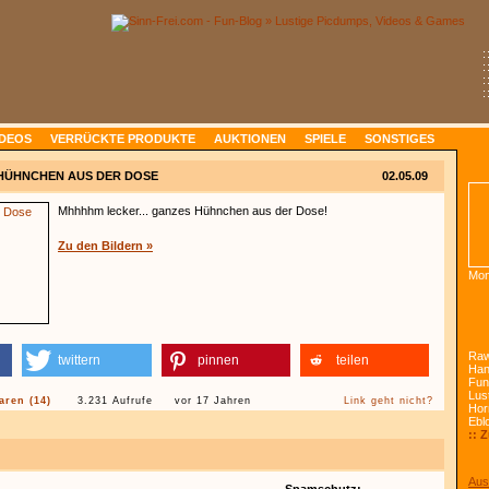
:
:
:
:
IDEOS
VERRÜCKTE PRODUKTE
AUKTIONEN
SPIELE
SONSTIGES
HÜHNCHEN AUS DER DOSE
02.05.09
Mhhhhm lecker... ganzes Hühnchen aus der Dose!
Zu den Bildern »
Mon
Raw
twittern
pinnen
teilen
Han
Fun
Lust
ren (14)
3.231 Aufrufe
vor 17 Jahren
Link geht nicht?
Hor
Ebl
:: 
Aus