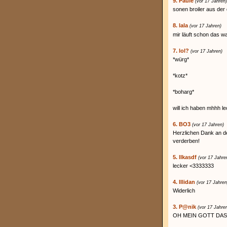
9. Paule
(vor 17 Jahren)
sonen broiler aus der 
8. lala
(vor 17 Jahren)
mir läuft schon das
7. lol?
(vor 17 Jahren)
*würg*
*kotz*
*boharg*
will ich haben mhhh l
6. BO3
(vor 17 Jahren)
Herzlichen Dank an d
verderben!
5. llkasdf
(vor 17 Jahre
lecker <3333333
4. Illidan
(vor 17 Jahren
Widerlich
3. P@nik
(vor 17 Jahre
OH MEIN GOTT DAS 