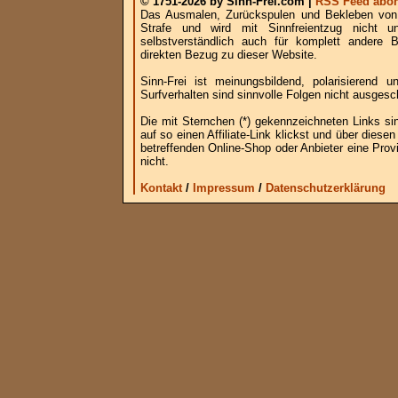
© 1751-2026 by Sinn-Frei.com |
RSS Feed abon
Das Ausmalen, Zurückspulen und Bekleben von B
Strafe und wird mit Sinnfreientzug nicht u
selbstverständlich auch für komplett andere
direkten Bezug zu dieser Website.
Sinn-Frei ist meinungsbildend, polarisierend
Surfverhalten sind sinnvolle Folgen nicht ausgesc
Die mit Sternchen (*) gekennzeichneten Links si
auf so einen Affiliate-Link klickst und über die
betreffenden Online-Shop oder Anbieter eine Provi
nicht.
Kontakt
/
Impressum
/
Datenschutzerklärung