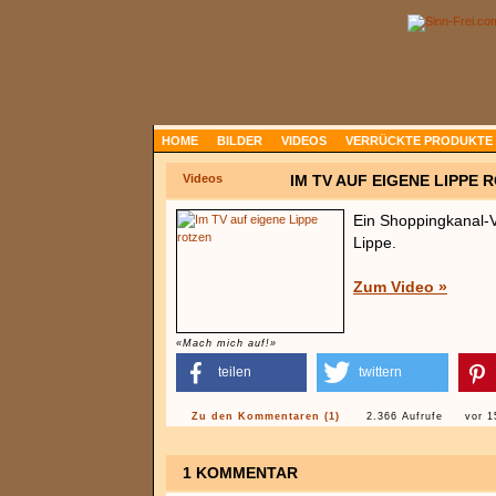
HOME
BILDER
VIDEOS
VERRÜCKTE PRODUKTE
Videos
IM TV AUF EIGENE LIPPE 
Ein Shoppingkanal-V
Lippe.
Zum Video »
«Mach mich auf!»
teilen
twittern
Zu den Kommentaren (1)
2.366 Aufrufe
vor 1
1 KOMMENTAR