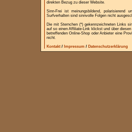
direkten Bezug zu dieser Website.
Sinn-Frei ist meinungsbildend, polarisierend
Surfverhalten sind sinnvolle Folgen nicht ausgesc
Die mit Sternchen (*) gekennzeichneten Links si
auf so einen Affiliate-Link klickst und über die
betreffenden Online-Shop oder Anbieter eine Provi
nicht.
Kontakt
/
Impressum
/
Datenschutzerklärung