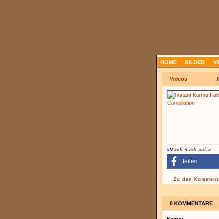
HOME
BILDER
V
Videos
«Mach mich auf!»
teilen
Zu den Kommenta
0 KOMMENTARE