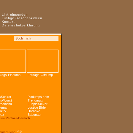
:
Link einsenden
:
Lustige Geschenkideen
:
Kontakt
:
Datenschutzerklärung
tags-Picdump
Freitags-Gifdump
Sucker
Picdumps.com
s-Wurst
Trendmutti
toonland
Funpics4ever
peman
Lustige Bilder
k.tv
Hornoxe
ogx
Babonaut
Zum Partner-Bereich
😏
ment-king: