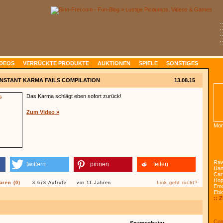
:
:
:
:
IDEOS
VERRÜCKTE PRODUKTE
AUKTIONEN
SPIELE
SONSTIGES
INSTANT KARMA FAILS COMPILATION
13.08.15
Das Karma schlägt eben sofort zurück!
Zum Video »
Mon
Raw
twittern
pinnen
teilen
Han
Car
Ho
ren (0)
3.678 Aufrufe
vor 11 Jahren
Link geht nicht?
Emo
Ebl
:: 
Com