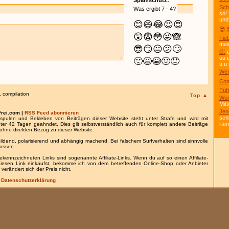
Spamschutz:
Sch
Was ergibt 7 - 4?
so!
und
😊
😄
😂
😉
😍
😎 
😲
😨
😳
😜
🙈
Fie
mei
😎
😏
😐
😕
🙄
G:
u
uu 
🙁
😫
😭
🤢
😠
u u 
Wei
Com
Tüft
,
compilation
Top ▲
Wun
Mitt
Jen
Frei.com |
RSS Feed abonnieren
sch
spulen und Bekleben von Beiträgen dieser Website steht unter Strafe und wird mit
ra
nter 42 Tagen geahndet. Dies gilt selbstverständlich auch für komplett andere Beiträge
ohne direkten Bezug zu dieser Website.
bildend, polarisierend und abhängig machend. Bei falschem Surfverhalten sind sinnvolle
lossen.
gekennzeichneten Links sind sogenannte Affiliate-Links. Wenn du auf so einen Affiliate-
 diesen Link einkaufst, bekomme ich von dem betreffenden Online-Shop oder Anbieter
 verändert sich der Preis nicht.
/
Datenschutzerklärung