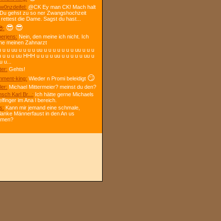
w0nzdeifel:
@CK Ey man CK! Mach halt
 Du gehst zu so ner Zwangshochzeit
 rettest die Dame. Sagst du hast...
😎
😎
:
berjens:
Nein, den meine ich nicht. Ich
ne meinen Zahnarzt
 u u uu u u u u uu u u u u u u u uu u u u
u u u u uu HHH u u u u uu u u u u u uu u
u u...
ter:
Gehts!
😏
ment-king:
Wieder n Promi beleidigt
ler:
Michael Mittermeier? meinst du den?
sch Karl Br...:
Ich hätte gerne Michaels
elfinger im Ana l bereich.
s:
Kann mir jemand eine schmale,
lanke Männerfaust in den An us
mmen?