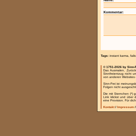
Name:
Kommentar:
Tags:
instant karma
,
fails
© 1751-2026 by Sinn-
Das Ausmalen, Zurück
Sinnfreientzug nicht u
von anderen Websites 
Sinn-Frei ist meinungs
Folgen nicht ausgesch
Die mit Sternchen (*) 
Link klickst und über
eine Provision. Für dich
Kontakt
/
Impressum