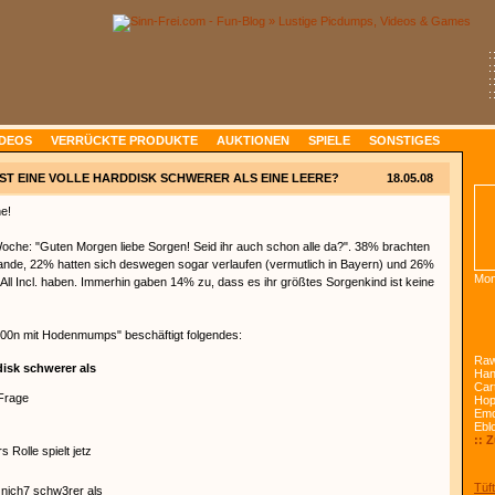
:
:
:
:
IDEOS
VERRÜCKTE PRODUKTE
AUKTIONEN
SPIELE
SONSTIGES
IST EINE VOLLE HARDDISK SCHWERER ALS EINE LEERE?
18.05.08
ne!
oche: "Guten Morgen liebe Sorgen! Seid ihr auch schon alle da?". 38% brachten
tande, 22% hatten sich deswegen sogar verlaufen (vermutlich in Bayern) und 26%
Mon
 All Incl. haben. Immerhin gaben 14% zu, dass es ihr größtes Sorgenkind ist keine
0n mit Hodenmumps" beschäftigt folgendes:
Raw
..
Han
Car
Ho
Emo
Ebl
:: 
Tüft