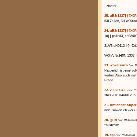
- Noctor
25. uB3r1337]-[4X0R
53L7s4/\/\, D4 w00rde "
24. uB3r1337]-[4X0R
1c]-[ ph1nd3, 4nt\/\/0
31/\/3 pH0113 ]-[4rDd
\/\/3n/\/ 5c|-|0N 1337, 
23. wtweissich
(vor 1
Natuerlich ist eine vo
vorher. Also auch meh
Frage....
22. 2-1337-4-u
(vor 18
3!n3 v0ll3 h4rdd!5c !5
21. Antichrist-Super
nein, soweit ich weiß is
20. @19
(vor 18 Jahren)
*zustimm*
19. epi
(vor 18 Jahren)