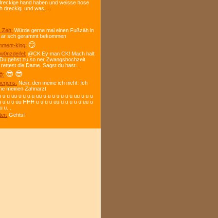
dreckige hand haben und weisse hose
h dreckig. und was...
 Zeh:
Würde gerne mal einen Fußzäh in
 ar sch gerammt bekommen
😏
ment-king:
w0nzdeifel:
@CK Ey man CK! Mach halt
 Du gehst zu so ner Zwangshochzeit
 rettest die Dame. Sagst du hast...
😎
😎
:
berjens:
Nein, den meine ich nicht. Ich
ne meinen Zahnarzt
 u u uu u u u u uu u u u u u u u uu u u u
u u u u uu HHH u u u u uu u u u u u uu u
u u...
ter:
Gehts!