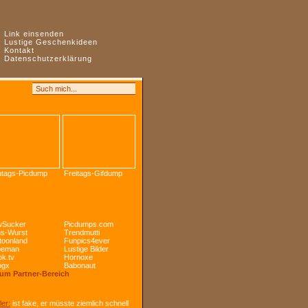
:
Link einsenden
:
Lustige Geschenkideen
:
Kontakt
:
Datenschutzerklärung
tags-Picdump
Freitags-Gifdump
Sucker
Picdumps.com
s-Wurst
Trendmutti
toonland
Funpics4ever
peman
Lustige Bilder
k.tv
Hornoxe
ogx
Babonaut
Zum Partner-Bereich
ler:
ist fake, er müsste ziemlich schnell