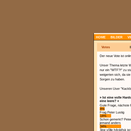
HOME
BILDER
V
Votes
Der neue Vote ist onli
Unser Thema letzte W
nur ein "WTF?!" zu s
weigerten sich, da sie
Sorgen zu haben.
Unseren User "Kackb0
Vote wird geladen.