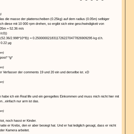
n)
s die masse der plattenscheiben (0.25kg) auf dem radius (0.05m) selbiger
sich diese mit 10 000 rpm drehen, so ergibt sich eine geschwindigkeit von
0.05m = 52.36 m/s
/c0))
1- (52.36/2.998*10^8)) = 0.25000002183117262270477826909295 kg d.h.
0.22 µg
ren)
 post* *g*
ren)
er Verfasser der comments 19 und 20 ein und derselbe ist. xD
ren)
habe ich ein Real life und ein geregeltes Einkommen und muss mich nicht hier mit
...einfach nur arm ist das.
ren)
 tot, noch hasst er Kinder.
tte er Krebs, den er aber besiegt hat. Und er hat lediglich gesagt, dass er nicht
 der Kamera arbeitet.