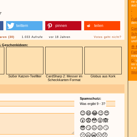
ne 
auc
:
:
Fuß
den
twittern
pinnen
teilen
Com
Sch
ren (30)
1.033 Aufrufe
vor 18 Jahren
Votes geht nicht?
so!
und
 & Geschenkideen:
😎 
Fie
mei
G:
u
uu 
u u 
Wei
Süßer Katzen-Teefilter
CardSharp 2: Messer im
Globus aus Kork
Scheckkarten-Format
Spamschutz:
Was ergibt 9 - 3?
😊
😄
😂
😉
😍
😲
😨
😳
😜
🙈
😎
😏
😐
😕
🙄
🙁
😫
😭
🤢
😠