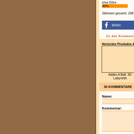
teilen
Zu den Kommenta
Verrückte Produkte
Addict A Ball: 3D
Labyrinth
30 KOMMENTARE
Name:
Kommentar: