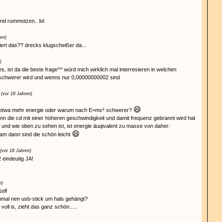
nd rummotzen.. lol
ren)
iert das?? drecks klugscheißer da...
)
tes, ist da die beste frage^^ würd mich wirklich mal interresieren in welchen
 schwerer wird und wenns nur 0,00000000002 sind
(vor 18 Jahren)
😄
sk etwa mehr energie oder warum nach E=mc² schwerer?
enn die cd mit einer höheren geschwindigkeit und damit frequenz gebrannt wird hat
, und wie oben zu sehen ist, ist energie äuqivalent zu masse von daher:
😄
am dann sind die schön leicht
(vor 18 Jahren)
 eindeutig JA!
n)
1elf
nmal nen usb-stick um hals gehängt?
oll is, zieht das ganz schön.....