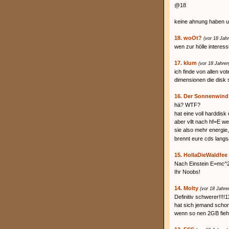
@18
keine ahnung haben u
18. woOt?
(vor 18 Jah
wen zur hölle interess
17. klum
(vor 18 Jahren
ich finde von allen vo
dimensionen die disk
16. Der Sonnenwind
hä? WTF?
hat eine voll harddi
aber vllt nach hf=E w
sie also mehr energie
brennt eure cds langs
15. HollaDieWaldfee
Nach Einstein E=mc^2
Ihr Noobs!
14. Molty
(vor 18 Jahre
Definitiv schwerer!!!!1
hat sich jemand scho
wenn so nen 2GB fieh v