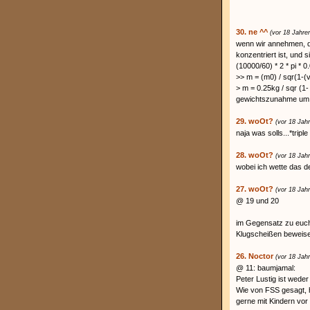
30. ne ^^
(vor 18 Jahre
wenn wir annehmen, da
konzentriert ist, und 
(10000/60) * 2 * pi * 
>> m = (m0) / sqr(1-(v
> m = 0.25kg / sqr (
gewichtszunahme um 
29. woOt?
(vor 18 Jah
naja was solls...*triple
28. woOt?
(vor 18 Jah
wobei ich wette das d
27. woOt?
(vor 18 Jah
@ 19 und 20
im Gegensatz zu euch 
Klugscheißen beweisen
26. Noctor
(vor 18 Jah
@ 11: baumjamal:
Peter Lustig ist weder
Wie von FSS gesagt, ha
gerne mit Kindern vor