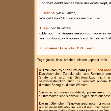
und man denkt halt es wäre der echte Kopf, da
2. Marina
(vor 18 Jahren)
Wie geht das? Ich will das auch können.
1. ayu
(vor 18 Jahren)
gibts noch ne längere version von wo er in n
vorn umkippt, sich nurnoch auf den zehen häl
»
Kommentare als RSS Feed
Tags:
japan
,
hals
,
brechen
,
niesen
,
japaner
,
trick
© 1751-2026 by Sinn-Frei.com |
RSS Feed abon
Das Ausmalen, Zurückspulen und Bekleben von B
Strafe und wird mit Sinnfreientzug nicht u
selbstverständlich auch für komplett andere
direkten Bezug zu dieser Website.
Sinn-Frei ist meinungsbildend, polarisierend
Surfverhalten sind sinnvolle Folgen nicht ausgesc
Die mit Sternchen (*) gekennzeichneten Links si
auf so einen Affiliate-Link klickst und über die
betreffenden Online-Shop oder Anbieter eine Provi