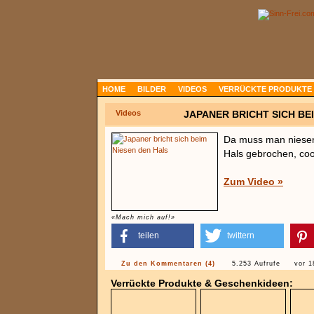
HOME
BILDER
VIDEOS
VERRÜCKTE PRODUKTE
Videos
JAPANER BRICHT SICH BE
Da muss man niesen
Hals gebrochen, cool
Zum Video »
«Mach mich auf!»
teilen
twittern
Zu den Kommentaren (4)
5.253 Aufrufe
vor 1
Verrückte Produkte & Geschenkideen: