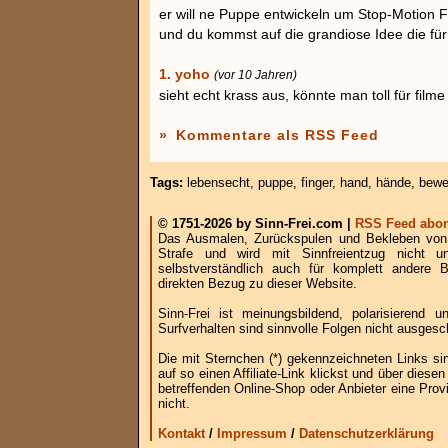
er will ne Puppe entwickeln um Stop-Motion 
und du kommst auf die grandiose Idee die für
1. yoho
(vor 10 Jahren)
sieht echt krass aus, könnte man toll für film
»
Kommentare als RSS Feed
Tags:
lebensecht
,
puppe
,
finger
,
hand
,
hände
,
bew
© 1751-2026 by Sinn-Frei.com |
RSS Feed abon
Das Ausmalen, Zurückspulen und Bekleben von B
Strafe und wird mit Sinnfreientzug nicht u
selbstverständlich auch für komplett andere
direkten Bezug zu dieser Website.
Sinn-Frei ist meinungsbildend, polarisierend
Surfverhalten sind sinnvolle Folgen nicht ausgesc
Die mit Sternchen (*) gekennzeichneten Links si
auf so einen Affiliate-Link klickst und über die
betreffenden Online-Shop oder Anbieter eine Provi
nicht.
Kontakt
/
Impressum
/
Datenschutzerklärung