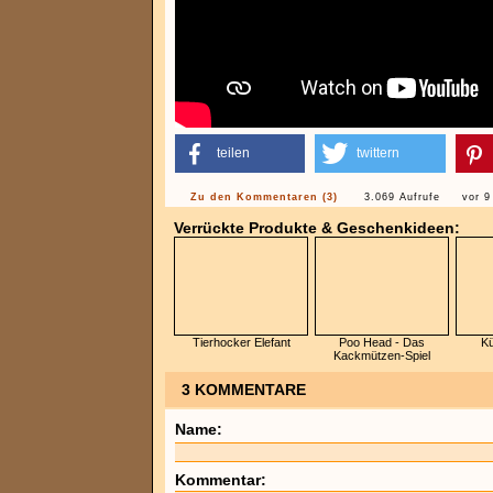
teilen
twittern
Zu den Kommentaren (3)
3.069 Aufrufe
vor 9
Verrückte Produkte & Geschenkideen:
Tierhocker Elefant
Poo Head - Das
Kü
Kackmützen-Spiel
3 KOMMENTARE
Name:
Kommentar: