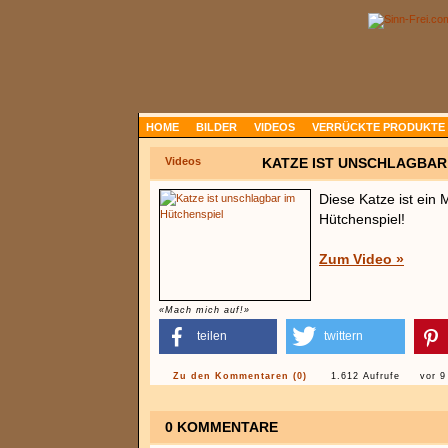
HOME
BILDER
VIDEOS
VERRÜCKTE PRODUKTE
Videos
KATZE IST UNSCHLAGBAR
Diese Katze ist ein 
Hütchenspiel!
Zum Video »
«Mach mich auf!»
teilen
twittern
Zu den Kommentaren (0)
1.612 Aufrufe
vor 9
0 KOMMENTARE