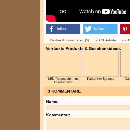
teilen
twittern
Zu den Kommentaren (3)
4.969 Aufrufe
vor 1
Verrückte Produkte & Geschenkideen:
LED-Regenschirm mit
Fallschirm-Springer
Dart
Laserschwert
3 KOMMENTARE
Name:
Kommentar: