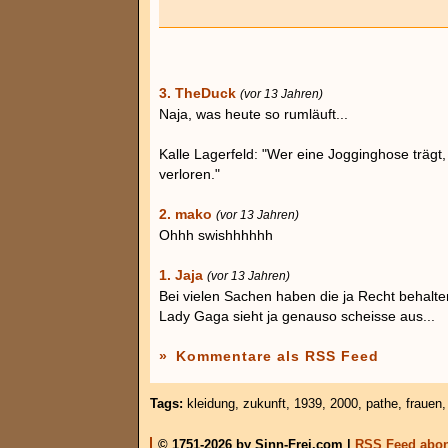
3. TheDuck
(vor 13 Jahren)
Naja, was heute so rumläuft...
Kalle Lagerfeld: "Wer eine Jogginghose trägt,
verloren."
2. mako
(vor 13 Jahren)
Ohhh swishhhhhh
1. Jaja
(vor 13 Jahren)
Bei vielen Sachen haben die ja Recht behalten
Lady Gaga sieht ja genauso scheisse aus...
»
Kommentare als RSS Feed
Tags:
kleidung
,
zukunft
,
1939
,
2000
,
pathe
,
frauen
© 1751-2026 by Sinn-Frei.com |
RSS Feed abon