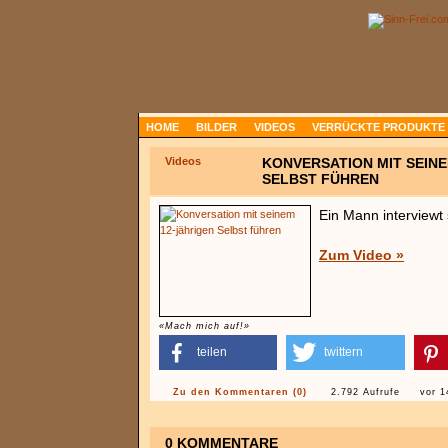
HOME
BILDER
VIDEOS
VERRÜCKTE PRODUKTE
Videos
KONVERSATION MIT SEINE
SELBST FÜHREN
Ein Mann interviewt 
Zum Video »
«Mach mich auf!»
teilen
twittern
Zu den Kommentaren (0)
2.792 Aufrufe
vor 1
0 KOMMENTARE