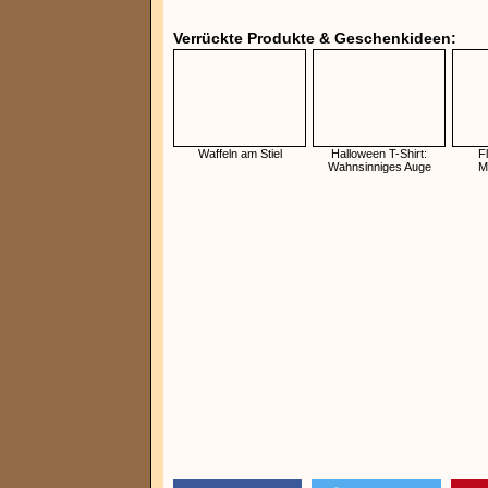
Verrückte Produkte & Geschenkideen:
Waffeln am Stiel
Halloween T-Shirt:
F
Wahnsinniges Auge
M