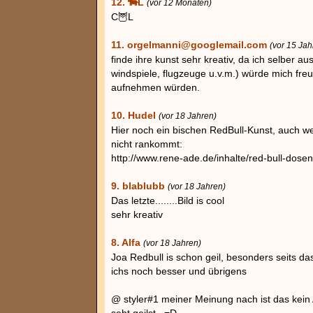
12. 🐄L
(vor 12 Monaten)
C🦉L
11. orgelmanni@googlemail.com
(vor 15 Jah
finde ihre kunst sehr kreativ, da ich selber a
windspiele, flugzeuge u.v.m.) würde mich freu
aufnehmen würden.
10. Hudel
(vor 18 Jahren)
Hier noch ein bischen RedBull-Kunst, auch w
nicht rankommt:
http://www.rene-ade.de/inhalte/red-bull-dose
9. blablubb
(vor 18 Jahren)
Das letzte........Bild is cool
sehr kreativ
8. Alfa
(vor 18 Jahren)
Joa Redbull is schon geil, besonders seits das
ichs noch besser und übrigens
@ styler#1 meiner Meinung nach ist das kein 