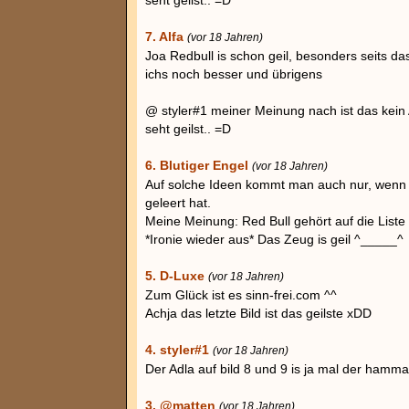
seht geilst.. =D
7. Alfa
(vor 18 Jahren)
Joa Redbull is schon geil, besonders seits das
ichs noch besser und übrigens
@ styler#1 meiner Meinung nach ist das kein 
seht geilst.. =D
6. Blutiger Engel
(vor 18 Jahren)
Auf solche Ideen kommt man auch nur, wenn
geleert hat.
Meine Meinung: Red Bull gehört auf die Liste 
*Ironie wieder aus* Das Zeug is geil ^_____^
5. D-Luxe
(vor 18 Jahren)
Zum Glück ist es sinn-frei.com ^^
Achja das letzte Bild ist das geilste xDD
4. styler#1
(vor 18 Jahren)
Der Adla auf bild 8 und 9 is ja mal der hamma
3. @matten
(vor 18 Jahren)