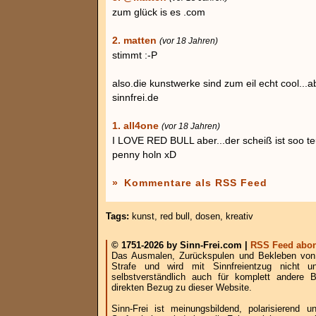
zum glück is es .com
2. matten
(vor 18 Jahren)
stimmt :-P
also.die kunstwerke sind zum eil echt cool...a
sinnfrei.de
1. all4one
(vor 18 Jahren)
I LOVE RED BULL aber...der scheiß ist soo teu
penny holn xD
»
Kommentare als RSS Feed
Tags:
kunst
,
red bull
,
dosen
,
kreativ
© 1751-2026 by Sinn-Frei.com |
RSS Feed abon
Das Ausmalen, Zurückspulen und Bekleben von B
Strafe und wird mit Sinnfreientzug nicht u
selbstverständlich auch für komplett andere
direkten Bezug zu dieser Website.
Sinn-Frei ist meinungsbildend, polarisierend