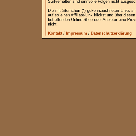
Surfverhalten sind sinnvolle Folgen nicht ausgesc
Die mit Sternchen (*) gekennzeichneten Links si
auf so einen Affiliate-Link klickst und über die
betreffenden Online-Shop oder Anbieter eine Provi
nicht.
Kontakt
/
Impressum
/
Datenschutzerklärung