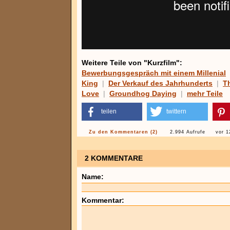
Weitere Teile von "Kurzfilm":
Bewerbungsgespräch mit einem Millenial
King
|
Der Verkauf des Jahrhunderts
|
T
Love
|
Groundhog Daying
|
mehr Teile
teilen
twittern
Zu den Kommentaren (2)
2.994 Aufrufe
vor 1
2 KOMMENTARE
Name:
Kommentar: