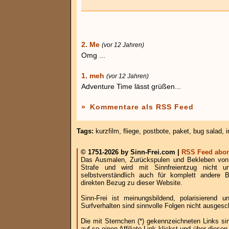
2. Me
(vor 12 Jahren)
Omg ...
1. meh
(vor 12 Jahren)
Adventure Time lässt grüßen...
»
Kommentare als RSS Feed
Tags:
kurzfilm
,
fliege
,
postbote
,
paket
,
bug salad
,
© 1751-2026 by Sinn-Frei.com |
RSS Feed abon
Das Ausmalen, Zurückspulen und Bekleben von B
Strafe und wird mit Sinnfreientzug nicht u
selbstverständlich auch für komplett andere
direkten Bezug zu dieser Website.
Sinn-Frei ist meinungsbildend, polarisierend
Surfverhalten sind sinnvolle Folgen nicht ausgesc
Die mit Sternchen (*) gekennzeichneten Links si
auf so einen Affiliate-Link klickst und über die