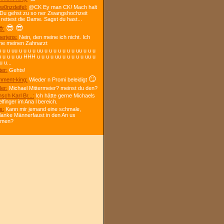
w0nzdeifel:
@CK Ey man CK! Mach halt
 Du gehst zu so ner Zwangshochzeit
 rettest die Dame. Sagst du hast...
😎
😎
:
berjens:
Nein, den meine ich nicht. Ich
ne meinen Zahnarzt
 u u uu u u u u uu u u u u u u u uu u u u
u u u u uu HHH u u u u uu u u u u u uu u
u u...
ter:
Gehts!
😏
ment-king:
Wieder n Promi beleidigt
ler:
Michael Mittermeier? meinst du den?
sch Karl Br...:
Ich hätte gerne Michaels
elfinger im Ana l bereich.
s:
Kann mir jemand eine schmale,
lanke Männerfaust in den An us
mmen?