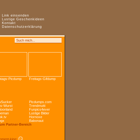
:
Link einsenden
:
Lustige Geschenkideen
:
Kontakt
:
Datenschutzerklärung
tags-Picdump
Freitags-Gifdump
Sucker
Picdumps.com
s-Wurst
Trendmutti
toonland
Funpics4ever
peman
Lustige Bilder
k.tv
Hornoxe
ogx
Babonaut
Zum Partner-Bereich
😏
ment-king: