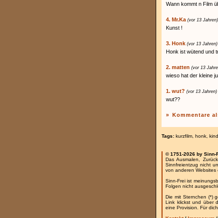
Wann kommt n Film ü
4. Mr.Ka
(vor 13 Jahren)
Kunst !
3. Honk
(vor 13 Jahren)
Honk ist wütend und tr
2. matten
(vor 13 Jahre
wieso hat der kleine j
1. wut?
(vor 13 Jahren)
wut??
»
Kommentare al
Tags:
kurzfilm
,
honk
,
kind
© 1751-2026 by Sinn-
Das Ausmalen, Zurück
Sinnfreientzug nicht u
von anderen Websites 
Sinn-Frei ist meinungs
Folgen nicht ausgesch
Die mit Sternchen (*) 
Link klickst und über
eine Provision. Für dich