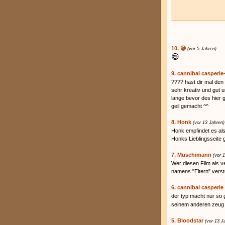
10. 😄
(vor 5 Jahren)
😄
9. cannibal casperle
???? hast dir mal den
sehr kreativ und gut u
lange bevor des hier 
geil gemacht ^^
8. Honk
(vor 13 Jahren)
Honk empfindet es al
Honks Lieblingsseite 
7. Muschimann
(vor 
Wer diesen Film als v
namens "Eltern" verst
6. cannibal casperle
der typ macht nur so 
seinem anderen zeu
5. Bloodstar
(vor 13 J