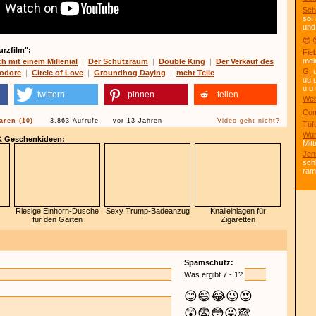
Sch
so!
und
😎 
urzfilm":
Fie
mei
 mit einem Millenial
|
Der Schutzraum
|
Double King
|
Der Verkauf des
G:
u
odore
|
Circle of Love
|
Groundhog Daying
|
mehr Teile
uu 
u u 
twittern
pinnen
teilen
Wei
Com
ren (10)
3.863 Aufrufe
vor 13 Jahren
Video geht nicht?
Tüft
Wun
 & Geschenkideen:
Mitt
Jen
sch
ra
Riesige Einhorn-Dusche
Sexy Trump-Badeanzug
Knalleinlagen für
für den Garten
Zigaretten
Spamschutz:
Was ergibt 7 - 1?
😊
😄
😂
😉
😍
😲
😨
😳
😜
🙈