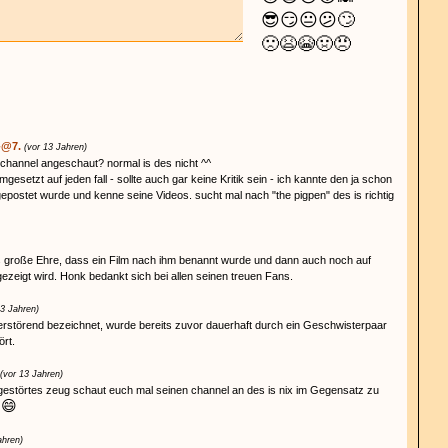
😎
😏
😐
😕
🙄
🙁
😫
😭
🤢
😠
-@7.
(vor 13 Jahren)
 channel angeschaut? normal is des nicht ^^
mgesetzt auf jeden fall - sollte auch gar keine Kritik sein - ich kannte den ja schon
gepostet wurde und kenne seine Videos. sucht mal nach "the pigpen" des is richtig
s große Ehre, dass ein Film nach ihm benannt wurde und dann auch noch auf
gezeigt wird. Honk bedankt sich bei allen seinen treuen Fans.
13 Jahren)
erstörend bezeichnet, wurde bereits zuvor dauerhaft durch ein Geschwisterpaar
ört.
(vor 13 Jahren)
gestörtes zeug schaut euch mal seinen channel an des is nix im Gegensatz zu
😄
g
ahren)