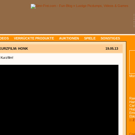
:
:
:
:
IDEOS
VERRÜCKTE PRODUKTE
AUKTIONEN
SPIELE
SONSTIGES
KURZFILM: HONK
19.05.13
 Kurzfilm!
Mon
Raw
Han
Car
Ho
Emo
Ebl
:: 
Com