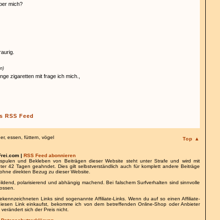
ber mich?
aurig.
n)
unge zigaretten mit frage ich mich.,
s RSS Feed
er
,
essen
,
füttern
,
vögel
Top ▲
Frei.com |
RSS Feed abonnieren
spulen und Bekleben von Beiträgen dieser Website steht unter Strafe und wird mit
nter 42 Tagen geahndet. Dies gilt selbstverständlich auch für komplett andere Beiträge
ohne direkten Bezug zu dieser Website.
bildend, polarisierend und abhängig machend. Bei falschem Surfverhalten sind sinnvolle
lossen.
gekennzeichneten Links sind sogenannte Affiliate-Links. Wenn du auf so einen Affiliate-
 diesen Link einkaufst, bekomme ich von dem betreffenden Online-Shop oder Anbieter
 verändert sich der Preis nicht.