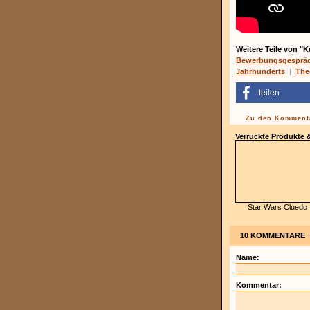
Weitere Teile von "K
Bewerbungsgespräch
Jahrhunderts
|
The
teilen
Zu den Kommenta
Verrückte Produkte
Star Wars Cluedo
10 KOMMENTARE
Name:
Kommentar: