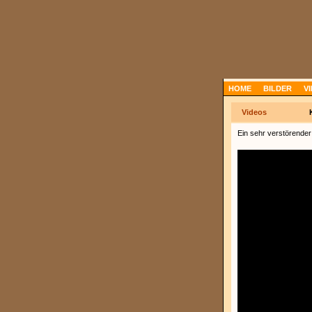
HOME
BILDER
V
Videos
Ein sehr verstörender