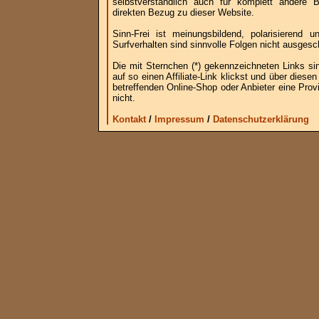
selbstverständlich auch für komplett andere
direkten Bezug zu dieser Website.
Sinn-Frei ist meinungsbildend, polarisierend
Surfverhalten sind sinnvolle Folgen nicht ausgesc
Die mit Sternchen (*) gekennzeichneten Links si
auf so einen Affiliate-Link klickst und über die
betreffenden Online-Shop oder Anbieter eine Provi
nicht.
Kontakt
/
Impressum
/
Datenschutzerklärung