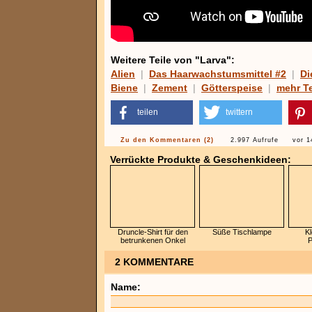
Weitere Teile von "Larva":
Alien
|
Das Haarwachstumsmittel #2
|
Di
Biene
|
Zement
|
Götterspeise
|
mehr Te
teilen
twittern
Zu den Kommentaren (2)
2.997 Aufrufe
vor 1
Verrückte Produkte & Geschenkideen:
Druncle-Shirt für den
Süße Tischlampe
Kl
betrunkenen Onkel
P
2 KOMMENTARE
Name: