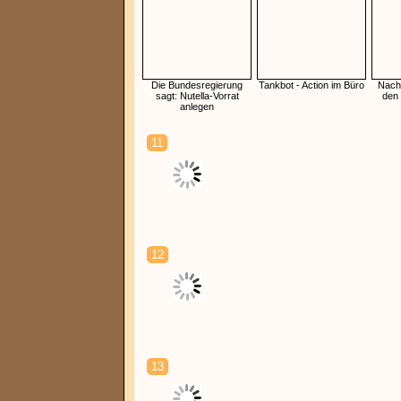
Die Bundesregierung
Tankbot - Action im Büro
Nacht
sagt: Nutella-Vorrat
den
anlegen
11
12
13