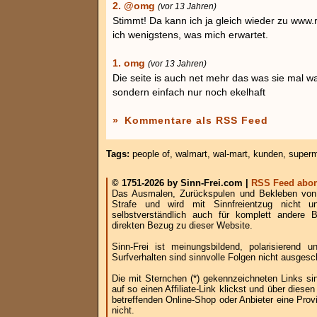
2. @omg
(vor 13 Jahren)
Stimmt! Da kann ich ja gleich wieder zu www
ich wenigstens, was mich erwartet.
1. omg
(vor 13 Jahren)
Die seite is auch net mehr das was sie mal war
sondern einfach nur noch ekelhaft
»
Kommentare als RSS Feed
Tags:
people of
,
walmart
,
wal-mart
,
kunden
,
superm
© 1751-2026 by Sinn-Frei.com |
RSS Feed abon
Das Ausmalen, Zurückspulen und Bekleben von B
Strafe und wird mit Sinnfreientzug nicht u
selbstverständlich auch für komplett andere
direkten Bezug zu dieser Website.
Sinn-Frei ist meinungsbildend, polarisierend
Surfverhalten sind sinnvolle Folgen nicht ausgesc
Die mit Sternchen (*) gekennzeichneten Links si
auf so einen Affiliate-Link klickst und über die
betreffenden Online-Shop oder Anbieter eine Provi
nicht.