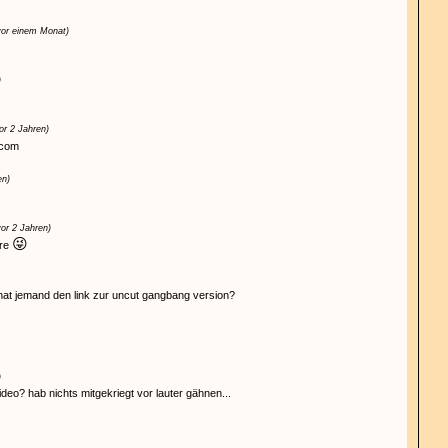
vor einem Monat)
)
or 2 Jahren)
tcom
en)
vor 2 Jahren)
😜
äre
at jemand den link zur uncut gangbang version?
)
deo? hab nichts mitgekriegt vor lauter gähnen...