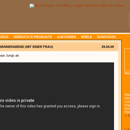
:
:
:
:
IDEOS
VERRÜCKTE PRODUKTE
AUKTIONEN
SPIELE
SONSTIGES
MÄNNERABEND (MIT EINER FRAU)
29.04.09
 paar Jungs ab
Mon
Raw
Han
Car
Ho
Emo
Ebl
:: 
Com