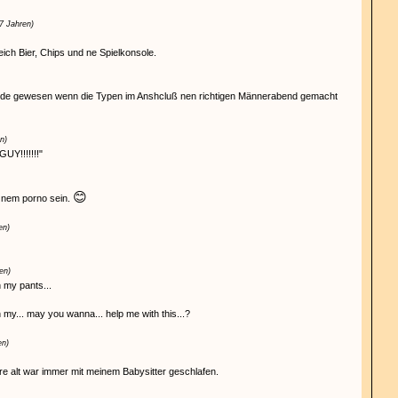
17 Jahren)
eich Bier, Chips und ne Spielkonsole.
nde gewesen wenn die Typen im Anshcluß nen richtigen Männerabend gemacht
n)
UY!!!!!!!"
😊
 nem porno sein.
en)
en)
 my pants...
 my... may you wanna... help me with this...?
en)
hre alt war immer mit meinem Babysitter geschlafen.