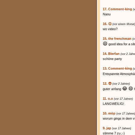
17. Comment-king
(
Nanu
16. 😐
(vor einem Monat
wo video?
15. the frenchman
(v
😄
good idea for a si
14. Bierfan
(vor 2 Jahr
schöne party
13. Comment-king
(
Entspannte Atmosph
12. 😎
(vor 2 Jahren)
😂
😄
guter anfang
h
11. o.o
(vor 17 Jahren)
LANGWEILIG!
10. möp
(vor 17 Jahren
worum gings in dem vi
9. jap
(vor 17 Jahren)
stimme 7 zu ;-)