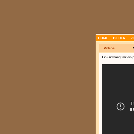
HOME
BILDER
V
Videos
Ein Girl hängt mit ein