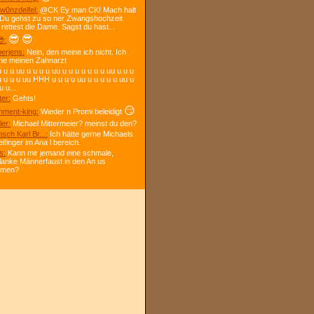
w0nzdeifel:
@CK Ey man CK! Mach halt
 Du gehst zu so ner Zwangshochzeit
 rettest die Dame. Sagst du hast...
😎
😎
:
berjens:
Nein, den meine ich nicht. Ich
ne meinen Zahnarzt
 u u uu u u u u uu u u u u u u u uu u u u
u u u u uu HHH u u u u uu u u u u u uu u
u u...
ter:
Gehts!
😏
ment-king:
Wieder n Promi beleidigt
ler:
Michael Mittermeier? meinst du den?
sch Karl Br...:
Ich hätte gerne Michaels
elfinger im Ana l bereich.
s:
Kann mir jemand eine schmale,
lanke Männerfaust in den An us
mmen?