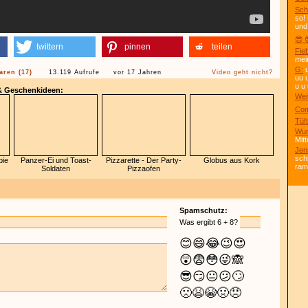
Sch
so!
und
😎 
twittern
pinnen
teilen
Fie
mei
G:
u
ren (17)
13.119 Aufrufe
vor 17 Jahren
Video geht nicht?
uu 
u u 
 & Geschenkideen:
Wei
Com
Tüft
Wun
Mitt
Jen
sch
bie
Panzer-Ei und Toast-
Pizzarette - Der Party-
Globus aus Kork
ra
Soldaten
Pizzaofen
Spamschutz:
Was ergibt 6 + 8?
😊
😄
😂
😉
😍
😲
😨
😳
😜
🙈
😎
😏
😐
😕
🙄
🙁
😫
😭
🤢
😠