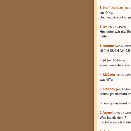
8. Nerf the glas
(vor 
jep @ xy.
Dachte, die zücken gl
7. xy
(vor 17 Jahren)
Hm, geiler wär das E
hätten
6. steppo
(vor 17 Jahre
löl, "IM SUCH A NICE G
5. jo
(vor 17 Jahren)
könnt nen anfang von
4. McJeen
(vor 17 Jahr
was kiffer
3. Soundy
(vor 17 Jahr
damn i got mustard on
oh no i got mustard on
2. Verpeilt
(vor 17 Jahr
Was hat die denn?
Ich habe als ich 6 Ja