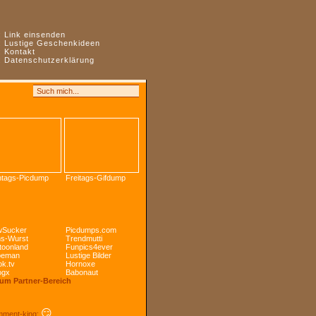
:
Link einsenden
:
Lustige Geschenkideen
:
Kontakt
:
Datenschutzerklärung
tags-Picdump
Freitags-Gifdump
Sucker
Picdumps.com
s-Wurst
Trendmutti
toonland
Funpics4ever
peman
Lustige Bilder
k.tv
Hornoxe
ogx
Babonaut
Zum Partner-Bereich
😏
ment-king: