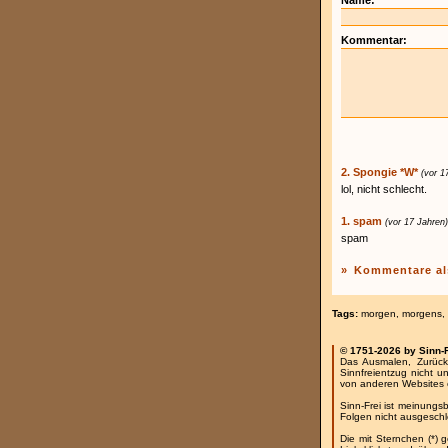
Name:
Kommentar:
2. Spongie *W*
(vor 1
lol, nicht schlecht.
1. spam
(vor 17 Jahren)
spam
»
Kommentare al
Tags:
morgen
,
morgens
,
© 1751-2026 by Sinn-
Das Ausmalen, Zurück
Sinnfreientzug nicht u
von anderen Websites 
Sinn-Frei ist meinungs
Folgen nicht ausgesch
Die mit Sternchen (*) 