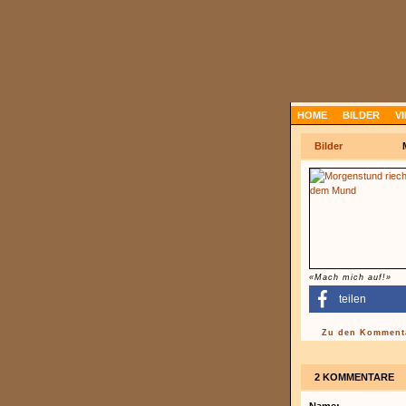
HOME
BILDER
V
Bilder
«Mach mich auf!»
teilen
Zu den Kommenta
2 KOMMENTARE