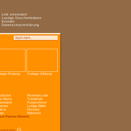
:
Link einsenden
:
Lustige Geschenkideen
:
Kontakt
:
Datenschutzerklärung
tags-Picdump
Freitags-Gifdump
Sucker
Picdumps.com
s-Wurst
Trendmutti
toonland
Funpics4ever
peman
Lustige Bilder
k.tv
Hornoxe
ogx
Babonaut
Zum Partner-Bereich
😏
ment-king: