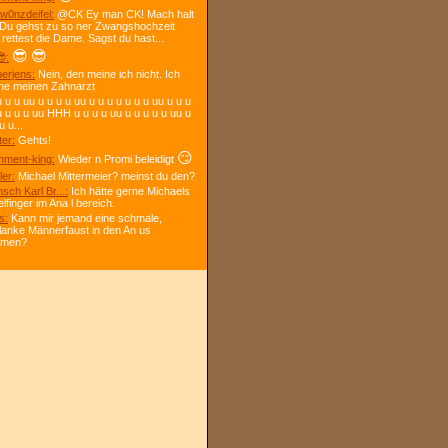
w0nzdeifel:
@CK Ey man CK! Mach halt
 Du gehst zu so ner Zwangshochzeit
 rettest die Dame. Sagst du hast...
😎
😎
:
berjens:
Nein, den meine ich nicht. Ich
ne meinen Zahnarzt
 u u uu u u u u uu u u u u u u u uu u u u
u u u u uu HHH u u u u uu u u u u u uu u
u u...
ter:
Gehts!
😏
ment-king:
Wieder n Promi beleidigt
ler:
Michael Mittermeier? meinst du den?
sch Karl Br...:
Ich hätte gerne Michaels
elfinger im Ana l bereich.
s:
Kann mir jemand eine schmale,
lanke Männerfaust in den An us
mmen?