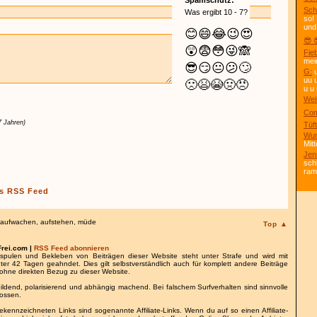
Spamschutz:
Sch
Was ergibt 10 - 7?
so!
und
😊
😄
😂
😉
😍
😎 
😲
😨
😳
😜
🙈
Fie
mei
😎
😏
😐
😕
🙄
G:
u
uu 
🙁
😫
😭
🤢
😠
u u 
Wei
Com
7 Jahren)
Tüft
Wun
Mitt
Jen
sch
ra
s RSS Feed
aufwachen
,
aufstehen
,
müde
Top ▲
Frei.com |
RSS Feed abonnieren
spulen und Bekleben von Beiträgen dieser Website steht unter Strafe und wird mit
nter 42 Tagen geahndet. Dies gilt selbstverständlich auch für komplett andere Beiträge
ohne direkten Bezug zu dieser Website.
bildend, polarisierend und abhängig machend. Bei falschem Surfverhalten sind sinnvolle
lossen.
gekennzeichneten Links sind sogenannte Affiliate-Links. Wenn du auf so einen Affiliate-