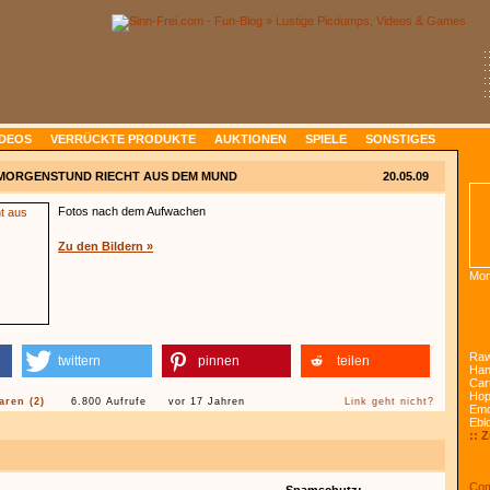
:
:
:
:
IDEOS
VERRÜCKTE PRODUKTE
AUKTIONEN
SPIELE
SONSTIGES
MORGENSTUND RIECHT AUS DEM MUND
20.05.09
Fotos nach dem Aufwachen
Zu den Bildern »
Mon
Raw
twittern
pinnen
teilen
Han
Car
Ho
ren (2)
6.800 Aufrufe
vor 17 Jahren
Link geht nicht?
Emo
Ebl
:: 
Com