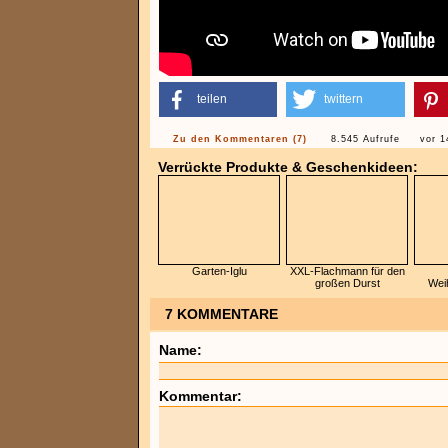
teilen
twittern
Zu den Kommentaren (7)
8.545 Aufrufe
vor 1
Verrückte Produkte & Geschenkideen:
Garten-Iglu
XXL-Flachmann für den
großen Durst
Wei
7 KOMMENTARE
Name:
Kommentar: