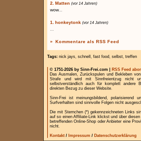
2. Matten
(vor 14 Jahren)
wow...
1. honkeytonk
(vor 14 Jahren)
...
»
Kommentare als RSS Feed
Tags:
nick jays
,
schnell
,
fast food
,
selbst
,
treffen
© 1751-2026 by Sinn-Frei.com |
RSS Feed abon
Das Ausmalen, Zurückspulen und Bekleben von B
Strafe und wird mit Sinnfreientzug nicht u
selbstverständlich auch für komplett andere
direkten Bezug zu dieser Website.
Sinn-Frei ist meinungsbildend, polarisierend
Surfverhalten sind sinnvolle Folgen nicht ausgesc
Die mit Sternchen (*) gekennzeichneten Links si
auf so einen Affiliate-Link klickst und über die
betreffenden Online-Shop oder Anbieter eine Provi
nicht.
Kontakt
/
Impressum
/
Datenschutzerklärung