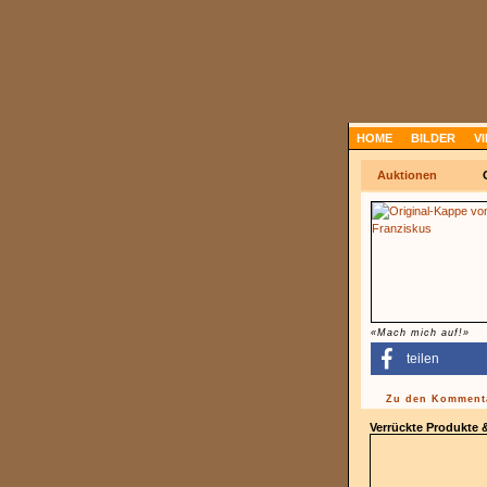
HOME
BILDER
V
Auktionen
«Mach mich auf!»
teilen
Zu den Kommenta
Verrückte Produkte