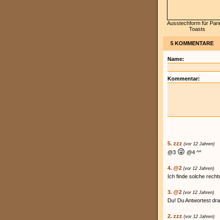
Ausstechform für Pan
Toasts
5 KOMMENTARE
Name:
Kommentar:
5. zzz
(vor 12 Jahren)
😜
@3
@4 ^^
4. @2
(vor 12 Jahren)
Ich finde solche rech
3. @2
(vor 12 Jahren)
Du! Du Antwortest drau
2. zzz
(vor 12 Jahren)