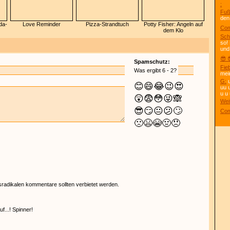
:
Fuß
den
da-
Love Reminder
Pizza-Strandtuch
Potty Fisher: Angeln auf
Com
dem Klo
Sch
so!
und
😎 
Spamschutz:
Fie
Was ergibt 6 - 2?
mei
G:
u
😊
😄
😂
😉
😍
uu 
u u 
😲
😨
😳
😜
🙈
Wei
😎
😏
😐
😕
🙄
Com
🙁
😫
😭
🤢
😠
tsradikalen kommentare sollten verbietet werden.
f...! Spinner!