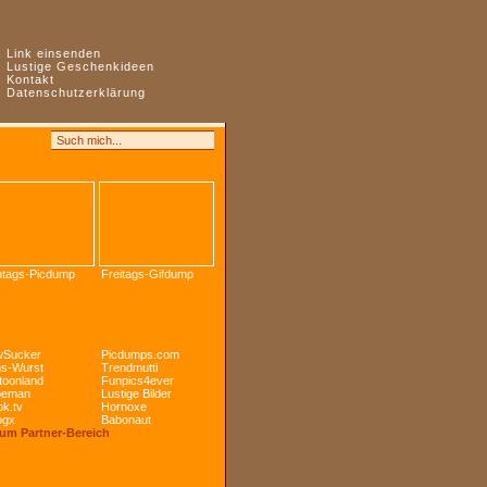
:
Link einsenden
:
Lustige Geschenkideen
:
Kontakt
:
Datenschutzerklärung
tags-Picdump
Freitags-Gifdump
Sucker
Picdumps.com
s-Wurst
Trendmutti
toonland
Funpics4ever
peman
Lustige Bilder
k.tv
Hornoxe
ogx
Babonaut
Zum Partner-Bereich