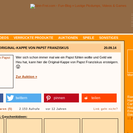
:
:
:
:
IDEOS
VERRÜCKTE PRODUKTE
AUKTIONEN
SPIELE
SONSTIGES
ORIGINAL-KAPPE VON PAPST FRANZISKUS
20.09.14
Wer sich schon immer mal wie ein Papst fühlen wollte und Geld wie
Heu hat, kann hier die Original-Kappe von Papst Franziskus ersteigern.
😲
Mon
Zur Auktion »
Raw
twittern
pinnen
teilen
Han
Car
Ho
ren (5)
2.153 Aufrufe
vor 12 Jahren
Link geht nicht?
Emo
Ebl
 & Geschenkideen:
:: 
: