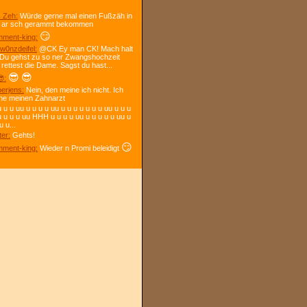
 Zeh:
Würde gerne mal einen Fußzäh in
 ar sch gerammt bekommen
😏
ment-king:
w0nzdeifel:
@CK Ey man CK! Mach halt
 Du gehst zu so ner Zwangshochzeit
 rettest die Dame. Sagst du hast...
😎
😎
:
berjens:
Nein, den meine ich nicht. Ich
ne meinen Zahnarzt
 u u uu u u u u uu u u u u u u u uu u u u
u u u u uu HHH u u u u uu u u u u u uu u
u u...
ter:
Gehts!
😏
ment-king:
Wieder n Promi beleidigt