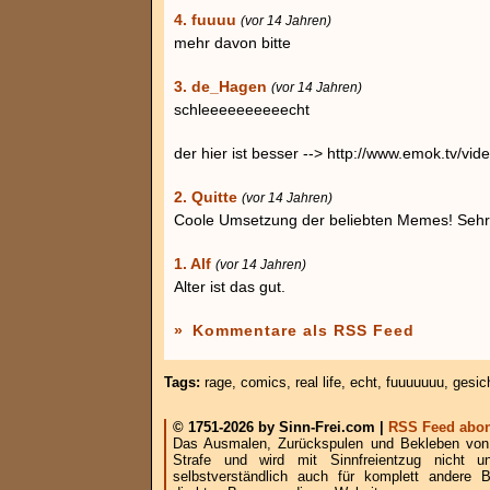
4. fuuuu
(vor 14 Jahren)
mehr davon bitte
3. de_Hagen
(vor 14 Jahren)
schleeeeeeeeeecht
der hier ist besser --> http://www.emok.tv/vid
2. Quitte
(vor 14 Jahren)
Coole Umsetzung der beliebten Memes! Sehr
1. Alf
(vor 14 Jahren)
Alter ist das gut.
»
Kommentare als RSS Feed
Tags:
rage
,
comics
,
real life
,
echt
,
fuuuuuuu
,
gesic
© 1751-2026 by Sinn-Frei.com |
RSS Feed abon
Das Ausmalen, Zurückspulen und Bekleben von B
Strafe und wird mit Sinnfreientzug nicht u
selbstverständlich auch für komplett andere