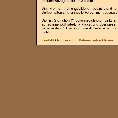
direkten Bezug zu dieser Website.
Sinn-Frei ist meinungsbildend, polarisierend
Surfverhalten sind sinnvolle Folgen nicht ausgesc
Die mit Sternchen (*) gekennzeichneten Links si
auf so einen Affiliate-Link klickst und über die
betreffenden Online-Shop oder Anbieter eine Provi
nicht.
Kontakt
/
Impressum
/
Datenschutzerklärung