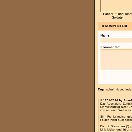
Panzer-Ei und Toast
Soldaten
0 KOMMENTARE
Name:
Kommentar:
Tags:
schuh
,
riese
,
riesig
© 1751-2026 by Sinn-
Das Ausmalen, Zurück
Sinnfreientzug nicht u
von anderen Websites 
Sinn-Frei ist meinungs
Folgen nicht ausgesch
Die mit Sternchen (*) 
Link klickst und über