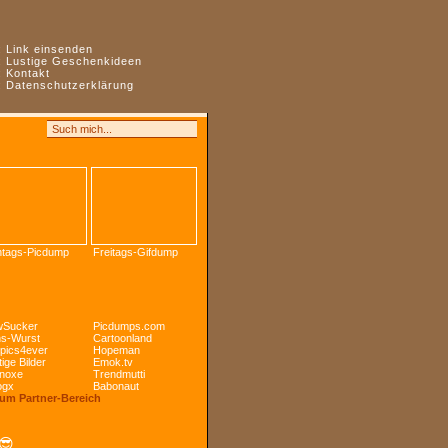
:
Link einsenden
:
Lustige Geschenkideen
:
Kontakt
:
Datenschutzerklärung
tags-Picdump
Freitags-Gifdump
Sucker
Picdumps.com
s-Wurst
Cartoonland
pics4ever
Hopeman
ige Bilder
Emok.tv
noxe
Trendmutti
ogx
Babonaut
Zum Partner-Bereich
😎