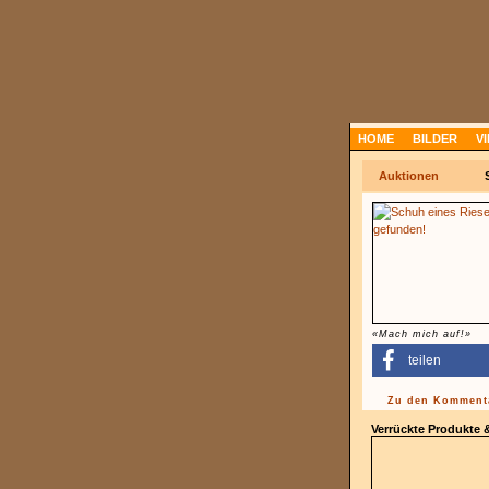
HOME
BILDER
V
Auktionen
«Mach mich auf!»
teilen
Zu den Kommenta
Verrückte Produkte