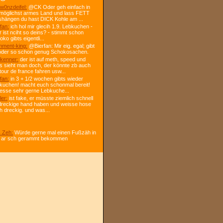
w0nzdeifel:
@CK Oder geh einfach in
 möglichst armes Land und lass FETT
shängen du hast DICK Kohle am ...
fan:
ich hol mir glecih 1.9. Lebkuchen -
r ist nciht so deins? - stimmt schon
ko gibts eigentli...
ment-king:
@Bierfan: Mir eig. egal; gibt
oder so schon genug Schokosachen.
kenner:
der ist auf meth, speed und
s sieht man doch, der könnte zb auch
tour de france fahren usw...
fan:
in 3 + 1/2 wochen gibts wieder
kuchen! macht euch schonmal bereit!
 esse sehr gerne Lebkuche...
ler:
ist fake, er müsste ziemlich schnell
dreckige hand haben und weisse hose
h dreckig. und was...
 Zeh:
Würde gerne mal einen Fußzäh in
 ar sch gerammt bekommen