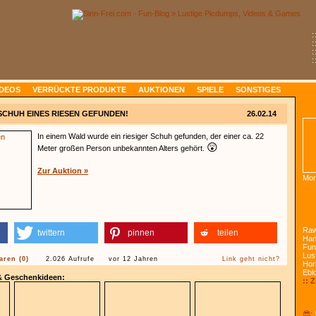
:
:
:
:
IDEOS
VERRÜCKTE PRODUKTE
AUKTIONEN
SPIELE
SONSTIGES
SCHUH EINES RIESEN GEFUNDEN!
26.02.14
In einem Wald wurde ein riesiger Schuh gefunden, der einer ca. 22
😲
Meter großen Person unbekannten Alters gehört.
Zur Auktion »
Mon
Raw
twittern
pinnen
teilen
Han
Fun
Lust
ren (0)
2.026 Aufrufe
vor 12 Jahren
Link geht nicht?
Hor
Ebl
 & Geschenkideen:
:: 
😎: