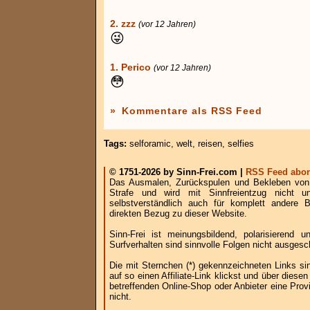
2. zzz
(vor 12 Jahren)
😜
1. Perico
(vor 12 Jahren)
😳
»
Kommentare als RSS Feed
Tags:
selforamic
,
welt
,
reisen
,
selfies
© 1751-2026 by Sinn-Frei.com |
RSS Feed abon
Das Ausmalen, Zurückspulen und Bekleben von B
Strafe und wird mit Sinnfreientzug nicht u
selbstverständlich auch für komplett andere
direkten Bezug zu dieser Website.
Sinn-Frei ist meinungsbildend, polarisierend
Surfverhalten sind sinnvolle Folgen nicht ausgesc
Die mit Sternchen (*) gekennzeichneten Links si
auf so einen Affiliate-Link klickst und über die
betreffenden Online-Shop oder Anbieter eine Provi
nicht.