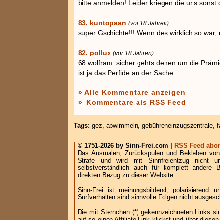
bitte anmelden! Leider kriegen die uns sonst 
83. kuntopaan
(vor 18 Jahren)
super Gschichte!!! Wenn des wirklich so war, 
82. pollux
(vor 18 Jahren)
68 wolfram: sicher gehts denen um die Prämi
ist ja das Perfide an der Sache.
» Alle Kommentare anzeigen
»
Kommentare als RSS Feed
Tags:
gez
,
abwimmeln
,
gebühreneinzugszentrale
,
f
© 1751-2026 by Sinn-Frei.com |
RSS Feed abon
Das Ausmalen, Zurückspulen und Bekleben von B
Strafe und wird mit Sinnfreientzug nicht u
selbstverständlich auch für komplett andere
direkten Bezug zu dieser Website.
Sinn-Frei ist meinungsbildend, polarisierend
Surfverhalten sind sinnvolle Folgen nicht ausgesc
Die mit Sternchen (*) gekennzeichneten Links si
auf so einen Affiliate-Link klickst und über die