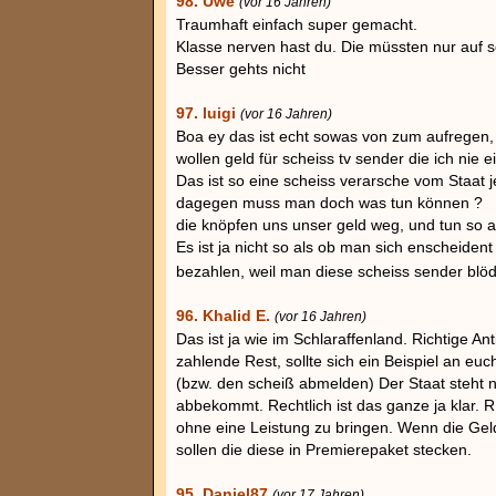
98. Uwe
(vor 16 Jahren)
Traumhaft einfach super gemacht.
Klasse nerven hast du. Die müssten nur auf so
Besser gehts nicht
97. luigi
(vor 16 Jahren)
Boa ey das ist echt sowas von zum aufregen,
wollen geld für scheiss tv sender die ich nie e
Das ist so eine scheiss verarsche vom Staat je
dagegen muss man doch was tun können ?
die knöpfen uns unser geld weg, und tun so a
Es ist ja nicht so als ob man sich enscheide
bezahlen, weil man diese scheiss sender bl
96. Khalid E.
(vor 16 Jahren)
Das ist ja wie im Schlaraffenland. Richtige A
zahlende Rest, sollte sich ein Beispiel an e
(bzw. den scheiß abmelden) Der Staat steht n
abbekommt. Rechtlich ist das ganze ja klar
ohne eine Leistung zu bringen. Wenn die Geld
sollen die diese in Premierepaket stecken.
95. Daniel87
(vor 17 Jahren)