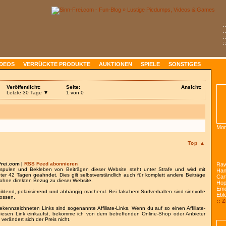
:
:
:
:
IDEOS
VERRÜCKTE PRODUKTE
AUKTIONEN
SPIELE
SONSTIGES
Veröffentlicht:
Seite:
Ansicht:
Letzte 30 Tage ▼
1 von 0
Mon
Top ▲
Frei.com |
RSS Feed abonnieren
Raw
spulen und Bekleben von Beiträgen dieser Website steht unter Strafe und wird mit
Han
nter 42 Tagen geahndet. Dies gilt selbstverständlich auch für komplett andere Beiträge
Car
ohne direkten Bezug zu dieser Website.
Ho
Emo
bildend, polarisierend und abhängig machend. Bei falschem Surfverhalten sind sinnvolle
Ebl
lossen.
:: 
gekennzeichneten Links sind sogenannte Affiliate-Links. Wenn du auf so einen Affiliate-
 diesen Link einkaufst, bekomme ich von dem betreffenden Online-Shop oder Anbieter
 verändert sich der Preis nicht.