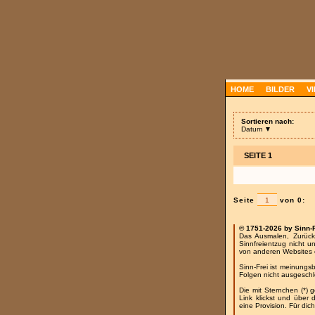
HOME
BILDER
V
Sortieren nach:
Datum ▼
SEITE 1
Seite
von 0:
© 1751-2026 by Sinn-
Das Ausmalen, Zurück
Sinnfreientzug nicht u
von anderen Websites 
Sinn-Frei ist meinungs
Folgen nicht ausgesch
Die mit Sternchen (*) 
Link klickst und über
eine Provision. Für dich