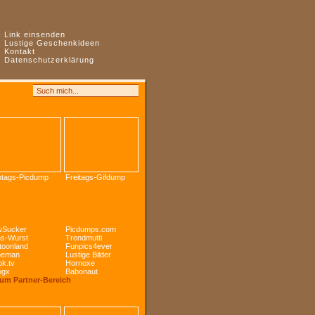
:
Link einsenden
:
Lustige Geschenkideen
:
Kontakt
:
Datenschutzerklärung
tags-Picdump
Freitags-Gifdump
Sucker
Picdumps.com
s-Wurst
Trendmutti
toonland
Funpics4ever
peman
Lustige Bilder
k.tv
Hornoxe
ogx
Babonaut
Zum Partner-Bereich