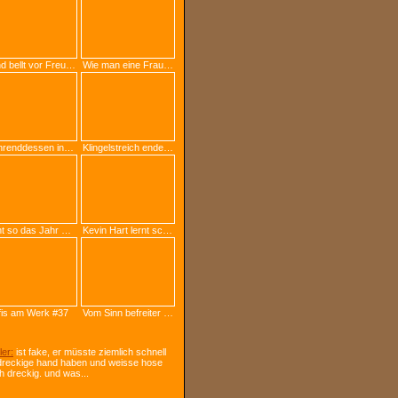
Hund bellt vor Freude mit Ball im Maul
Wie man eine Frau rumkriegt
Währenddessen in: Russland #8
Klingelstreich endet anders als erwartet
Sieht so das Jahr 3000 aus?
Kevin Hart lernt schwedische Traditionen
fis am Werk #37
Vom Sinn befreiter Picdump #256
ler:
ist fake, er müsste ziemlich schnell
dreckige hand haben und weisse hose
h dreckig. und was...