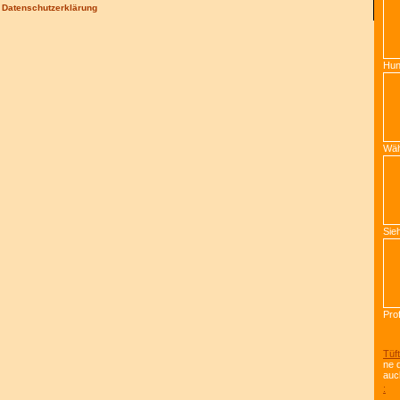
/
Datenschutzerklärung
Pro
Tüft
ne 
auc
: