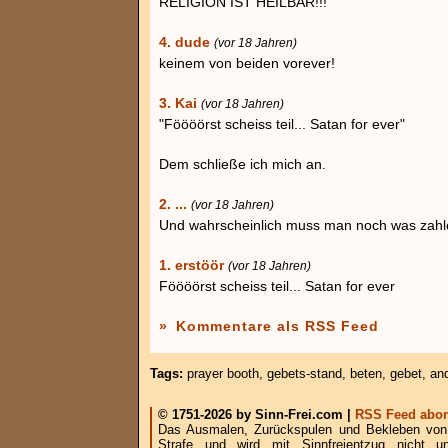
RELIGION IST HEILBAR!!!
4. dude
(vor 18 Jahren)
keinem von beiden vorever!
3. Kai
(vor 18 Jahren)
"Föööörst scheiss teil... Satan for ever"
Dem schließe ich mich an.
2. ...
(vor 18 Jahren)
Und wahrscheinlich muss man noch was zahl
1. erstöör
(vor 18 Jahren)
Föööörst scheiss teil... Satan for ever
»
Kommentare als RSS Feed
Tags:
prayer booth
,
gebets-stand
,
beten
,
gebet
,
an
© 1751-2026 by Sinn-Frei.com |
RSS Feed abon
Das Ausmalen, Zurückspulen und Bekleben von B
Strafe und wird mit Sinnfreientzug nicht u