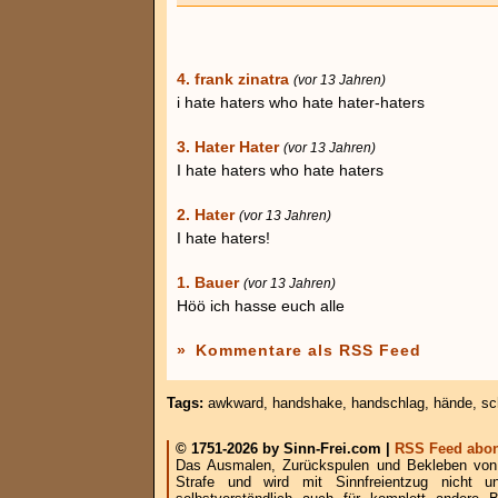
4. frank zinatra
(vor 13 Jahren)
i hate haters who hate hater-haters
3. Hater Hater
(vor 13 Jahren)
I hate haters who hate haters
2. Hater
(vor 13 Jahren)
I hate haters!
1. Bauer
(vor 13 Jahren)
Höö ich hasse euch alle
»
Kommentare als RSS Feed
Tags:
awkward
,
handshake
,
handschlag
,
hände
,
sc
© 1751-2026 by Sinn-Frei.com |
RSS Feed abon
Das Ausmalen, Zurückspulen und Bekleben von B
Strafe und wird mit Sinnfreientzug nicht u