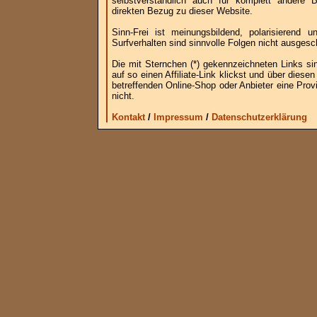
selbstverständlich auch für komplett andere
direkten Bezug zu dieser Website.
Sinn-Frei ist meinungsbildend, polarisierend
Surfverhalten sind sinnvolle Folgen nicht ausgesc
Die mit Sternchen (*) gekennzeichneten Links si
auf so einen Affiliate-Link klickst und über die
betreffenden Online-Shop oder Anbieter eine Provi
nicht.
Kontakt
/
Impressum
/
Datenschutzerklärung