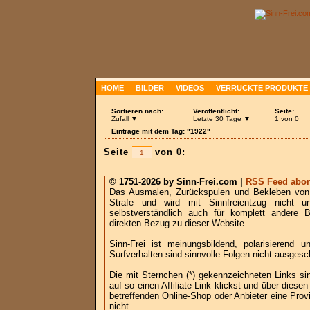
HOME
BILDER
VIDEOS
VERRÜCKTE PRODUKTE
Sortieren nach:
Veröffentlicht:
Seite:
Zufall ▼
Letzte 30 Tage ▼
1 von 0
Einträge mit dem Tag: "1922"
Seite
von 0:
© 1751-2026 by Sinn-Frei.com |
RSS Feed abon
Das Ausmalen, Zurückspulen und Bekleben von B
Strafe und wird mit Sinnfreientzug nicht u
selbstverständlich auch für komplett andere
direkten Bezug zu dieser Website.
Sinn-Frei ist meinungsbildend, polarisierend
Surfverhalten sind sinnvolle Folgen nicht ausgesc
Die mit Sternchen (*) gekennzeichneten Links si
auf so einen Affiliate-Link klickst und über die
betreffenden Online-Shop oder Anbieter eine Provi
nicht.