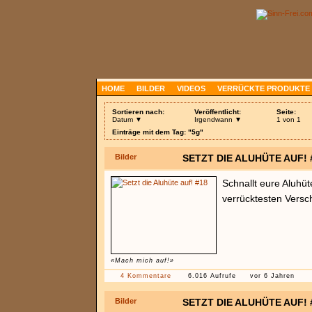
HOME
BILDER
VIDEOS
VERRÜCKTE PRODUKTE
Sortieren nach:
Veröffentlicht:
Seite:
Datum ▼
Irgendwann ▼
1 von 1
Einträge mit dem Tag: "5g"
Bilder
SETZT DIE ALUHÜTE AUF! 
Schnallt eure Aluhüt
verrücktesten Vers
«Mach mich auf!»
4 Kommentare
6.016 Aufrufe
vor 6 Jahren
Bilder
SETZT DIE ALUHÜTE AUF! 