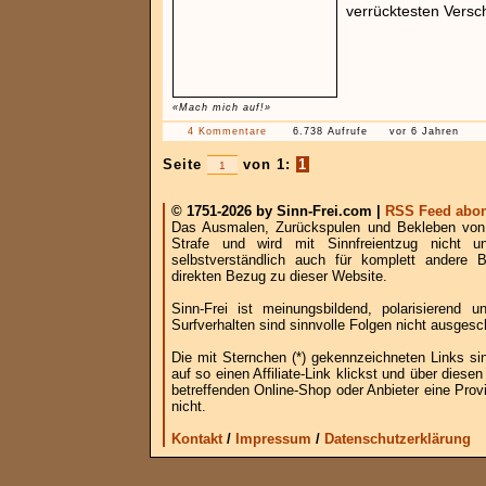
verrücktesten Vers
«Mach mich auf!»
4 Kommentare
6.738 Aufrufe
vor 6 Jahren
Seite
von 1:
1
© 1751-2026 by Sinn-Frei.com |
RSS Feed abon
Das Ausmalen, Zurückspulen und Bekleben von B
Strafe und wird mit Sinnfreientzug nicht u
selbstverständlich auch für komplett andere
direkten Bezug zu dieser Website.
Sinn-Frei ist meinungsbildend, polarisierend
Surfverhalten sind sinnvolle Folgen nicht ausgesc
Die mit Sternchen (*) gekennzeichneten Links si
auf so einen Affiliate-Link klickst und über die
betreffenden Online-Shop oder Anbieter eine Provi
nicht.
Kontakt
/
Impressum
/
Datenschutzerklärung