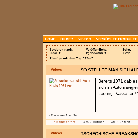
HOME
BILDER
VIDEOS
VERRÜCKTE PRODUKTE
Sortieren nach:
Veröffentlicht:
Seite:
Zufall ▼
Irgendwann ▼
1 von 1
Einträge mit dem Tag: "70er"
Videos
SO STELLTE MAN SICH AU
Bereits 1971 gab es
sich im Auto navigie
Lösung: Kassetten! 
«Mach mich auf!»
7 Kommentare
3.973 Aufrufe
vor 8 Jahren
Videos
TSCHECHISCHE FREAKSHO