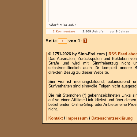
«Mach mich auf!»
2 Kommentare
2.809 Aufrufe
vor 9 Jahren
Seite
von 1:
1
© 1751-2026 by Sinn-Frei.com |
RSS Feed abon
Das Ausmalen, Zurückspulen und Bekleben von B
Strafe und wird mit Sinnfreientzug nicht u
selbstverständlich auch für komplett andere
direkten Bezug zu dieser Website.
Sinn-Frei ist meinungsbildend, polarisierend
Surfverhalten sind sinnvolle Folgen nicht ausgesc
Die mit Sternchen (*) gekennzeichneten Links si
auf so einen Affiliate-Link klickst und über die
betreffenden Online-Shop oder Anbieter eine Provi
nicht.
Kontakt
/
Impressum
/
Datenschutzerklärung