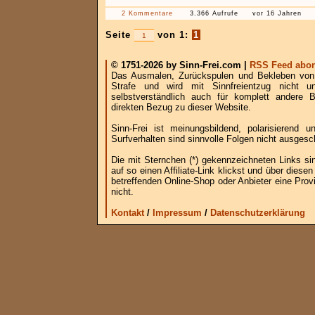
2 Kommentare
3.366 Aufrufe
vor 16 Jahren
Seite
von 1:
1
© 1751-2026 by Sinn-Frei.com |
RSS Feed abon
Das Ausmalen, Zurückspulen und Bekleben von B
Strafe und wird mit Sinnfreientzug nicht u
selbstverständlich auch für komplett andere
direkten Bezug zu dieser Website.
Sinn-Frei ist meinungsbildend, polarisierend
Surfverhalten sind sinnvolle Folgen nicht ausgesc
Die mit Sternchen (*) gekennzeichneten Links si
auf so einen Affiliate-Link klickst und über die
betreffenden Online-Shop oder Anbieter eine Provi
nicht.
Kontakt
/
Impressum
/
Datenschutzerklärung