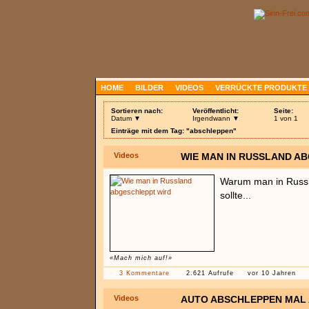
HOME
BILDER
VIDEOS
VERRÜCKTE PRODUKTE
Sortieren nach:
Veröffentlicht:
Seite:
Datum ▼
Irgendwann ▼
1 von 1
Einträge mit dem Tag: "abschleppen"
Videos
WIE MAN IN RUSSLAND A
Warum man in Russl
sollte...
«Mach mich auf!»
3 Kommentare
2.621 Aufrufe
vor 10 Jahren
Videos
AUTO ABSCHLEPPEN MAL