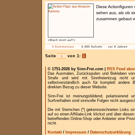
Diese Actionfiguren 
sehen aus, als ob s
zusammen gebaut w
«Mach mich auf!»
0 Kommentare
4.490 Aufrufe
vor 9 Jahren
Seite
von 1:
1
© 1751-2026 by Sinn-Frei.com |
RSS Feed abon
Das Ausmalen, Zurückspulen und Bekleben von B
Strafe und wird mit Sinnfreientzug nicht u
selbstverständlich auch für komplett andere
direkten Bezug zu dieser Website.
Sinn-Frei ist meinungsbildend, polarisierend
Surfverhalten sind sinnvolle Folgen nicht ausgesc
Die mit Sternchen (*) gekennzeichneten Links si
auf so einen Affiliate-Link klickst und über die
betreffenden Online-Shop oder Anbieter eine Provi
nicht.
Kontakt
/
Impressum
/
Datenschutzerklärung