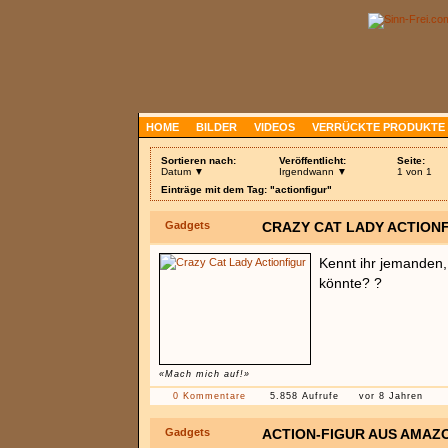
HOME
BILDER
VIDEOS
VERRÜCKTE PRODUKTE
Sortieren nach:
Veröffentlicht:
Seite:
Datum ▼
Irgendwann ▼
1 von 1
Einträge mit dem Tag: "actionfigur"
Gadgets
CRAZY CAT LADY ACTION
Kennt ihr jemanden,
könnte? ?
«Mach mich auf!»
0 Kommentare
5.858 Aufrufe
vor 8 Jahren
Gadgets
ACTION-FIGUR AUS AMAZ