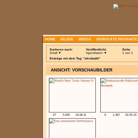
HOME
BILDER
VIDEOS
VERRÜCKTE PRODUKTE
Sortieren nach:
Veröffentlicht:
Seite:
Zufall ▼
Irgendwann ▼
1 von 1
Einträge mit dem Tag: "akrobatik"
ANSICHT: VORSCHAUBILDER
27
5.835
19.08.11
0
1.387
02.05.15