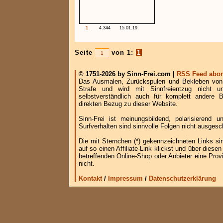
1
4.344
15.01.19
Seite
von 1:
1
© 1751-2026 by Sinn-Frei.com |
RSS Feed abon
Das Ausmalen, Zurückspulen und Bekleben von B
Strafe und wird mit Sinnfreientzug nicht u
selbstverständlich auch für komplett andere
direkten Bezug zu dieser Website.
Sinn-Frei ist meinungsbildend, polarisierend
Surfverhalten sind sinnvolle Folgen nicht ausgesc
Die mit Sternchen (*) gekennzeichneten Links si
auf so einen Affiliate-Link klickst und über die
betreffenden Online-Shop oder Anbieter eine Provi
nicht.
Kontakt
/
Impressum
/
Datenschutzerklärung